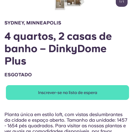
1
/
1
English (GB)
Selecione um país
Reservar agora
Selecione uma cidade
English (US)
SYDNEY, MINNEAPOLIS
Selecione uma residência
4 quartos, 2 casas de
Chinese
Iniciar sessão
banho – DinkyDome
Español
Plus
Català
ESGOTADO
Deutsch
Inscrever-se na lista de espera
Italian
Planta única em estilo loft, com vistas deslumbrantes
French
da cidade e espaço aberto. Tamanho da unidade: 1457
- 1654 pés quadrados. Para visitar as nossas plantas e
ver quais as comodidades disponíveis, por favor