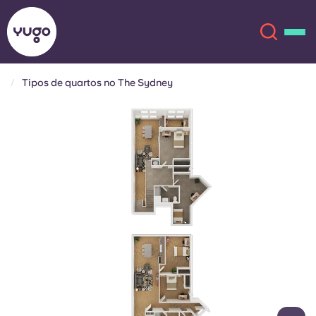
Tipos de quartos no The Sydney
Sobre
English (GB)
English (US)
Localizações
Chinese
Español
Mais
Català
Deutsch
Italian
French
Conta
Língua
Portuguese