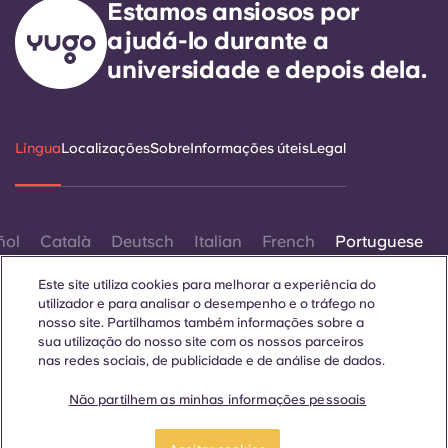
Estamos ansiosos por
ajudá-lo durante a
universidade e depois dela.
Língua
Localizações
Sobre
Informações úteis
Legal
ñol
Català
Deutsch
Italian
French
Portuguese
Este site utiliza cookies para melhorar a experiência do
utilizador e para analisar o desempenho e o tráfego no
nosso site. Partilhamos também informações sobre a
sua utilização do nosso site com os nossos parceiros
nas redes sociais, de publicidade e de análise de dados.
Contactar-nos
Não partilhem as minhas informações pessoais
Candidate-se
Faça uma visita