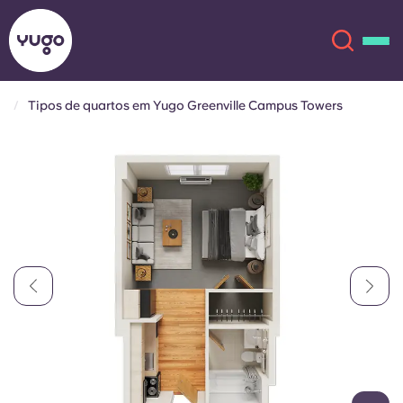
Tipos de quartos em Yugo Greenville Campus Towers
Sobre
English (GB)
English (US)
Localizações
Chinese
Español
Mais
Català
Deutsch
Italian
French
Conta
Língua
Portuguese