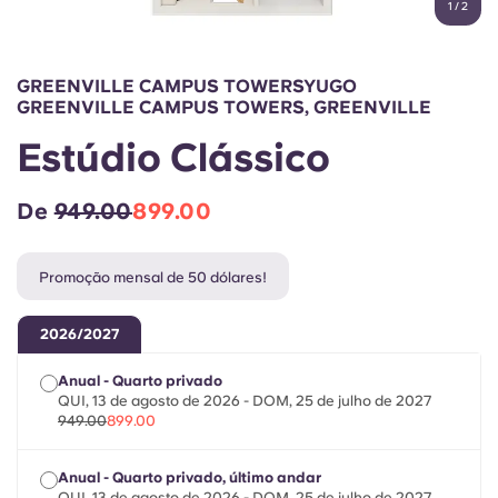
1
/
2
English (GB)
Selecione um país
Reservar agora
Selecione uma cidade
English (US)
GREENVILLE CAMPUS TOWERSYUGO
Selecione uma residência
GREENVILLE CAMPUS TOWERS, GREENVILLE
Chinese
Estúdio Clássico
Iniciar sessão
Español
De
949.00
899.00
Català
Promoção mensal de 50 dólares!
Deutsch
2026/2027
Anual - Quarto privado
Italian
QUI, 13 de agosto de 2026 - DOM, 25 de julho de 2027
949.00
899.00
French
Anual - Quarto privado, último andar
QUI, 13 de agosto de 2026 - DOM, 25 de julho de 2027