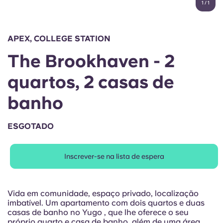
1
/
1
English (GB)
Selecione um país
Reservar agora
Selecione uma cidade
English (US)
APEX, COLLEGE STATION
Selecione uma residência
The Brookhaven - 2
Chinese
Iniciar sessão
quartos, 2 casas de
Español
banho
Català
ESGOTADO
Deutsch
Inscrever-se na lista de espera
Italian
Vida em comunidade, espaço privado, localização
French
imbatível. Um apartamento com dois quartos e duas
casas de banho no Yugo , que lhe oferece o seu
próprio quarto e casa de banho, além de uma área