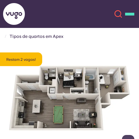
Tipos de quartos em Apex
Sobre
English (GB)
Restam 2 vagas!
English (US)
Localizações
Chinese
Español
Mais
Català
Deutsch
Italian
French
Conta
Língua
Portuguese