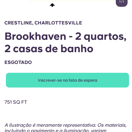
1
/
1
English (GB)
Selecione um país
Reservar agora
Selecione uma cidade
English (US)
CRESTLINE, CHARLOTTESVILLE
Selecione uma residência
Brookhaven - 2 quartos,
Chinese
Iniciar sessão
2 casas de banho
Español
ESGOTADO
Català
Inscrever-se na lista de espera
Deutsch
Italian
751 SQ FT
French
A ilustração é meramente representativa. Os materiais,
incluindo o pavimento e a iluminação, variam