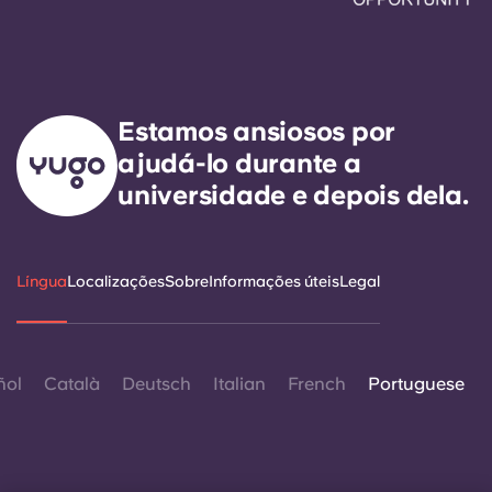
Estamos ansiosos por
ajudá-lo durante a
universidade e depois dela.
Língua
Localizações
Sobre
Informações úteis
Legal
ñol
Català
Deutsch
Italian
French
Portuguese