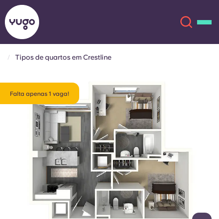
Tipos de quartos em Crestline
Sobre
English (GB)
Falta apenas 1 vaga!
English (US)
Localizações
Chinese
Español
Mais
Català
Deutsch
Italian
French
Conta
Língua
Portuguese