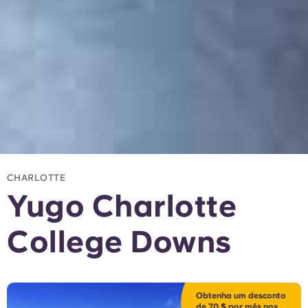
CHARLOTTE
Yugo Charlotte
College Downs
Obtenha um desconto
de 70 $ por mês nos