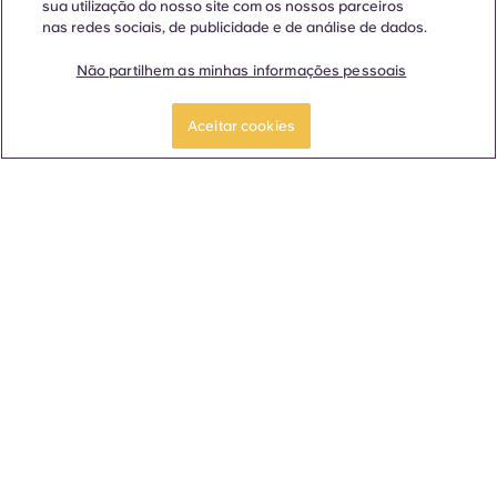
sua utilização do nosso site com os nossos parceiros
nas redes sociais, de publicidade e de análise de dados.
As nossas plantas em
Não partilhem as minhas informações pessoais
College Downs
CANDIDATAR-SE
Faça uma visita
AGORA
guiada
Aceitar cookies
Todas as plantas