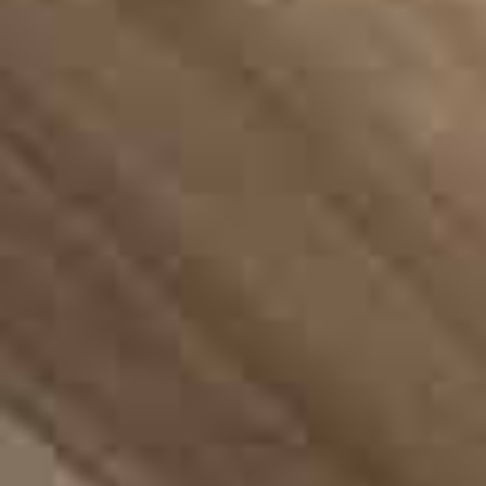
English (GB)
Selecione um país
Reservar agora
Selecione uma cidade
English (US)
Selecione uma residência
Chinese
Iniciar sessão
Español
Català
Deutsch
Italian
French