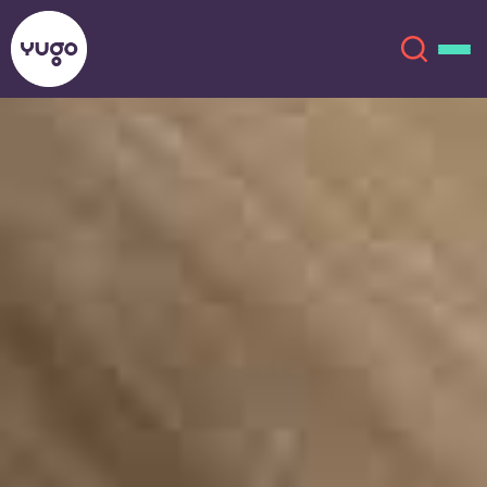
Charlotte
Sobre
English (GB)
English (US)
Localizações
Chinese
Español
Mais
Català
Deutsch
Italian
French
Conta
Língua
Portuguese