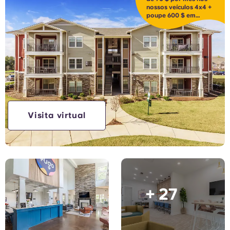
nossos veículos 4x4 +
poupe 600 $ em
taxas!
Visita virtual
+ 27