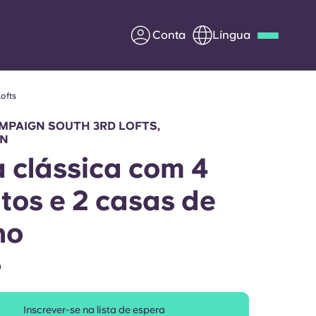
Conta
Língua
ofts
Deutsch
Italian
French
Apply Now
MPAIGN SOUTH 3RD LOFTS,
GN
 clássica com 4
tos e 2 casas de
Parceria com a Yugo
ho
entes
Informação para os pais
O
Entre em contacto
connosco
Inscrever-se na lista de espera