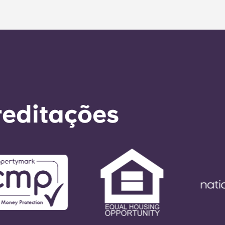
io. Fora do horário de funcionamento, ser-lhe-á pedido 
ro do escritório. A sua mensagem será respondida pelo nos
r a qualquer necessidade de serviço geral no prazo de 24 
reditações