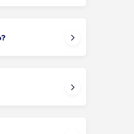
 às suas necessidades. O
tura. Assim que preencher o
o com os colegas de quarto mais
lente forma de entrar em contacto
o?
-lo a encontrar um companheiro de
aso surja algum conflito, contacte
o nos responsabilizamos por
orram ou estejam associados a
es. Um contrato de arrendamento
artamento, como aconteceria num
da entre todos os colegas de
a prazo consiste num contrato que
ma única mensalidade. Esta