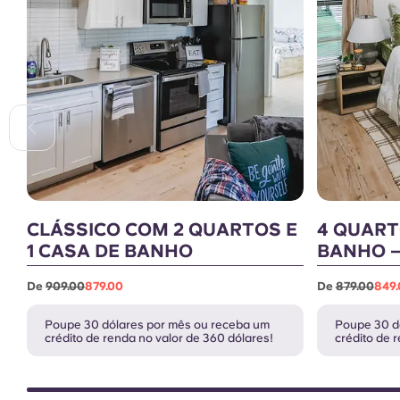
CLÁSSICO COM 2 QUARTOS E
4 QUART
1 CASA DE BANHO
BANHO –
De
909.00
879.00
De
879.00
849
Poupe 30 dólares por mês ou receba um
Poupe 30 d
crédito de renda no valor de 360 dólares!
crédito de 