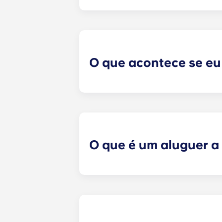
Faremos o nosso melhor para lhe 
formulário de correspondência de 
formulário, um especialista em arr
adequados, com base no perfil que
com potenciais colegas de quarto!
O que acontece se eu
​Se tiver assinado um contrato de 
quarto. No entanto, não podemos ga
o gabinete de arrendamento e iremo
quaisquer reclamações, danos ou 
disputas entre potenciais ou sele
O que é um aluguer a 
​O arrendamento individual signifi
individual significa que só é resp
contrato de arrendamento conjunto
quarto (ou seja, sala de estar, coz
tem início numa data específica e