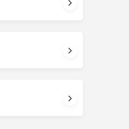
 os quartos já têm um colchão,
bém inclui mobiliário básico para
bter mais informações antes de se
zer o seu animal de estimação.
l do residente a qualquer
 médio de resposta aos pedidos de
dia é prestada através de uma