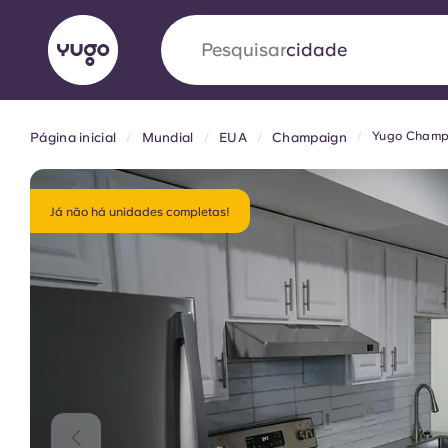
Pesquisar
país
Yugo Champa
Página inicial
Mundial
EUA
Champaign
English (GB)
English (US)
Sobre
Localizações
Mais
Portuguese
Já não há unidades completas!
Yugo VCARB: Impulsionando
era no alojamento estudantil
A parceria pioneira Yugocom a VCARB estimu
ambição e momentos inesquecíveis para os a