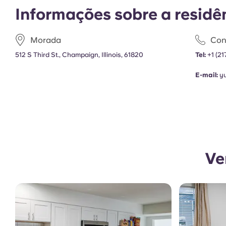
Informações sobre a residê
Morada
Con
512 S Third St., Champaign, Illinois, 61820
Tel:
+1
(21
E-mail:
y
Ve