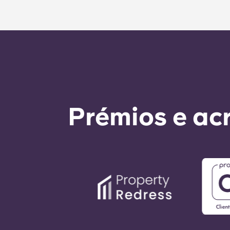
chamada para o número do escritór
as instruções automáticas do núme
É nosso objetivo expresso responde
Prémios e ac