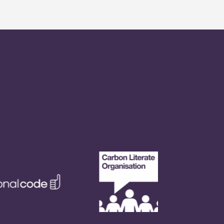
que deixe uma mensagem, seguindo
so técnico de serviço de plantão.
horas.