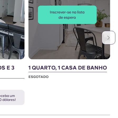
Inscrever-se na lista
de espera
S E 3
1 QUARTO, 1 CASA DE BANHO
2
B
ESGOTADO
E
receba um
0 dólares!