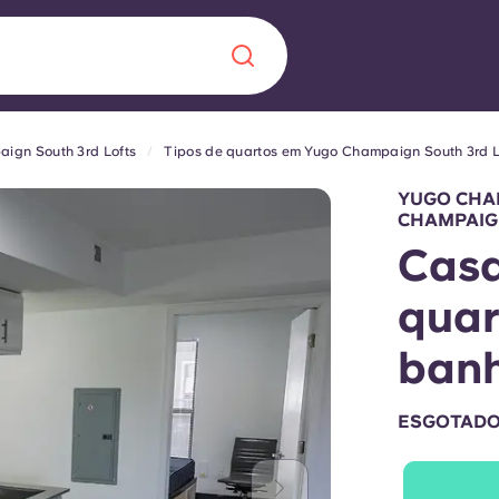
ign South 3rd Lofts
Tipos de quartos em Yugo Champaign South 3rd L
Chinese
Español
Català
YUGO CHA
CHAMPAI
Casa
quar
Sobre nós
 uma nova
ban
Perguntas frequ
ESGOTAD
la a inovação, a
Blogue
lunos.