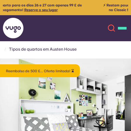
⚡ Restam poucas vagas — resgate o seu reembolso de 500 £
mais
no Classic Studio para os dias 26 e 27! Utilize o código:
AUSTENSTUDIO500
Aplicam-se os termos e condições
Tipos de quartos em Austen House
Sobre
English (GB)
Reembolso de 500 £... Oferta limitada! ⌛
English (US)
Localizações
Chinese
Español
Mais
Català
Deutsch
Italian
French