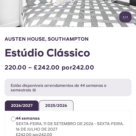
Conta
Língua
Portuguese
1
/
1
English (GB)
Selecione um país
Reservar agora
Selecione uma cidade
English (US)
AUSTEN HOUSE, SOUTHAMPTON
Selecione uma residência
Estúdio Clássico
Chinese
Iniciar sessão
220.00 – £242.00 por242.00
Español
Estão disponíveis arrendamentos de 44 semanas e
Català
semestrais 📅
Deutsch
2026/2027
2025/2026
44 semanas
Italian
SEXTA-FEIRA, 11 DE SETEMBRO DE 2026 - SEXTA-FEIRA,
16 DE JULHO DE 2027
£242.00 por242.00