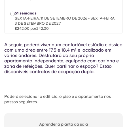
French
51 semanas
Portuguese
SEXTA-FEIRA, 11 DE SETEMBRO DE 2026 - SEXTA-FEIRA,
3 DE SETEMBRO DE 2027
£242.00 por242.00
1.º semestre
A seguir, poderá viver num confortável estúdio clássico
SEXTA-FEIRA, 11 DE SETEMBRO DE 2026 - SEXTA-FEIRA,
com uma área entre 17,5 e 18,4 m² e localizado em
1 DE JANEIRO DE 2027
vários andares. Desfrutará do seu próprio
£242.00 por242.00
apartamento independente, equipado com cozinha e
zona de refeições. Quer partilhar o espaço? Estão
disponíveis contratos de ocupação dupla.
2.º semestre
SEXTA-FEIRA, 8 de janeiro de 2027 - DOMINGO, 11 de
julho de 2027
£242.00 por242.00
Poderá selecionar o edifício, o piso e o apartamento nos
passos seguintes.
Aprender a planta da sala