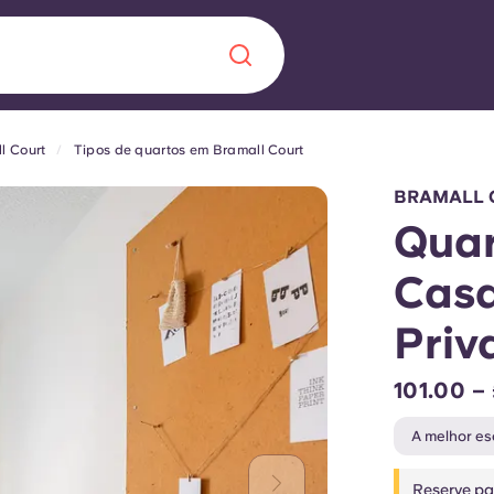
l Court
Tipos de quartos em Bramall Court
Chinese
Español
Català
BRAMALL 
Quar
Casa
Sobre nós
Priv
 uma nova
Perguntas frequ
101.00 –
la a inovação, a
Blogue
A melhor es
lunos.
Reserve par