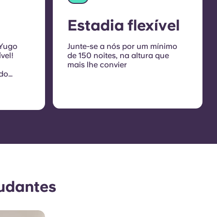
Estadia flexível
 Yugo
Junte-se a nós por um mínimo
vel!
de 150 noites, na altura que
mais lhe convier
 do
e um
tudantes