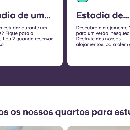
adia de um
Estadia de
estre
verão
 a estudar durante um
Descubra o alojamento
e? Fique para o
para um verão inesquecí
e 1 ou 2 quando reservar
Desfrute dos nossos
co
alojamentos, para além
período escolar, durant
mínimo de 28 dias.
os os nossos quartos para es