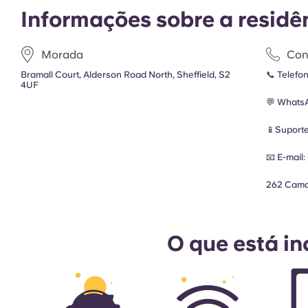
Informações sobre a residê
Morada
Con
Bramall Court, Alderson Road North, Sheffield, S2
📞 Telefo
4UF
💬 Whats
📱Suport
📧 E-mail:
262 Cam
O que está in