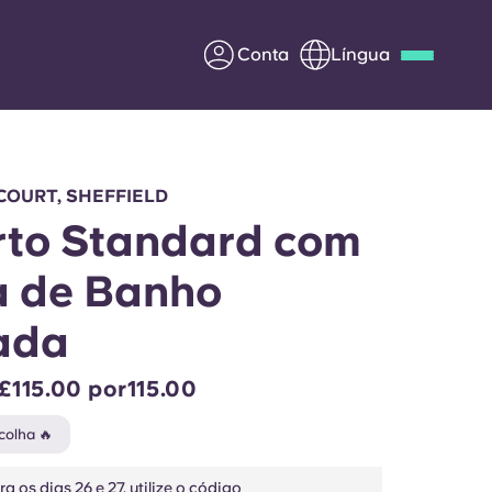
Conta
Língua
Deutsch
Italian
French
Apply Now
COURT, SHEFFIELD
to Standard com
 de Banho
Parceria com a Yugo
ada
entes
Informação para os pais
 £115.00 por115.00
Entre em contacto
colha 🔥
connosco
a os dias 26 e 27, utilize o código