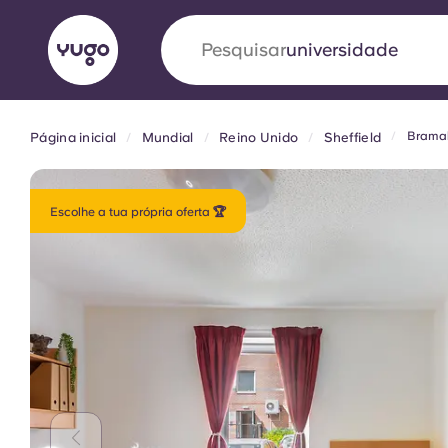
Pesquisar
alojamento
Bramal
Página inicial
Mundial
Reino Unido
Sheffield
English (GB)
English (US)
Sobre
Localizações
Mais
Portuguese
Escolhe a tua própria oferta 🏆
Yugo VCARB: Impulsionando
era no alojamento estudantil
A parceria pioneira Yugocom a VCARB estimu
ambição e momentos inesquecíveis para os a