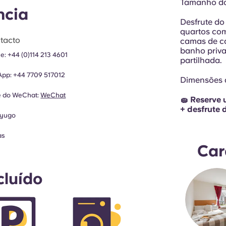
Tamanho do 
ncia
Desfrute do
quartos com
tacto
camas de ca
banho priva
ne:
+44 (0)114 213 4601
partilhada.
App:
+44 7709 517012
Dimensões d
e do WeChat:
WeChat
🧽 Reserve 
+ desfrute 
yugo
as
Car
cluído