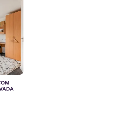
COM
IVADA