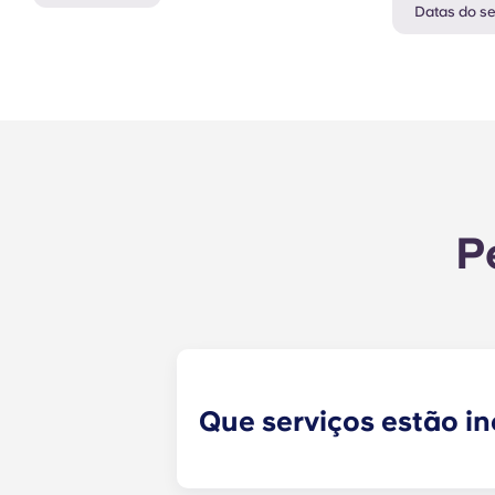
Datas do se
P
Que serviços estão in
A água, o gás e a eletricidade est