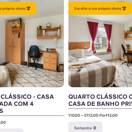
a própria oferta 🏆
Escolhe a tua própria oferta 🏆
CLÁSSICO - CASA
QUARTO CLÁSSICO 
ADA COM 4
CASA DE BANHO PR
S
110.00 – £112.00 Por112.00
.00
Semestre 📆