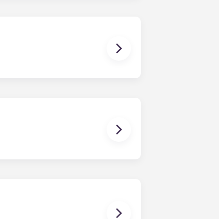
ambém não precisa de se preocupar
a, um colchão, uma secretária e
ar a pôr como estava quando se
do aos residentes. Por favor,
íveis na zona.