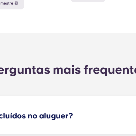
mestre 📆
erguntas mais frequent
cluídos no aluguer?
ão todos incluídos no aluguer, pelo que não precisa de se 