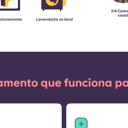
3/4 Cam
casal
acionamento
Lavandaria no local
amento que funciona pa