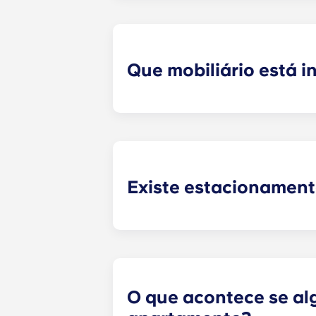
serviços públicos a tempo.
Além disso, os estudantes não têm
com isso!
Que mobiliário está 
Todos os nossos apartamentos est
arrumação para roupas e objectos 
Durante a sua estadia, pode decor
mudou!
Existe estacionament
O estacionamento no local só está 
contacte a nossa equipa no local 
O que acontece se al