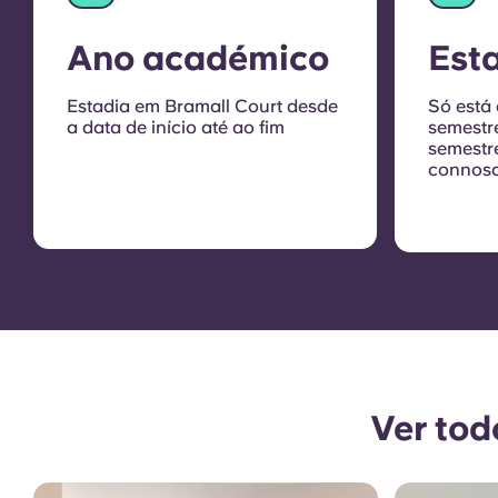
Ano académico
Est
sem
Estadia em Bramall Court desde
Só está
a data de início até ao fim
semestr
semestr
connos
Ver tod