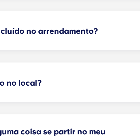
 de pagar o imposto municipal no Reino Unido, pelo que t
incluído no arrendamento?
ão completamente mobilados! No seu quarto, terá uma cam
pessoais.
ar o seu apartamento como quiser, desde que o possa volt
o no local?
disponível em algumas Yugo no Reino Unido e não é garanti
para se informar sobre as opções de estacionamento dispon
guma coisa se partir no meu