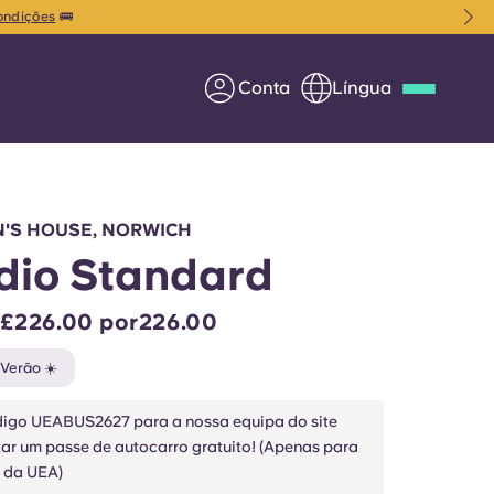
ondições
🚌
Conta
Língua
Deutsch
Italian
French
Apply Now
IN'S HOUSE, NORWICH
dio Standard
 £226.00 por226.00
Parceria com a Yugo
 Verão ☀️
entes
Informação para os pais
digo UEABUS2627 para a nossa equipa do site
itar um passe de autocarro gratuito! (Apenas para
Entre em contacto
 da UEA)
connosco