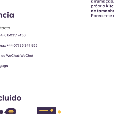
arrumação
própria
kit
de tamanh
ncia
Parece-me 
tacto
44) 01603517430
App:
+44 07935 349 855
e do WeChat:
WeChat
yugo
cluído