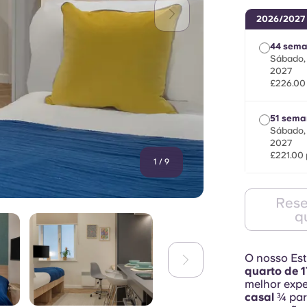
2026/2027
44 sem
Sábado, 
2027
£226.00
51 sema
Sábado, 
2027
£221.00 
1
/
9
Rese
q
O nosso Est
quarto de 1
melhor expe
casal
¾ par