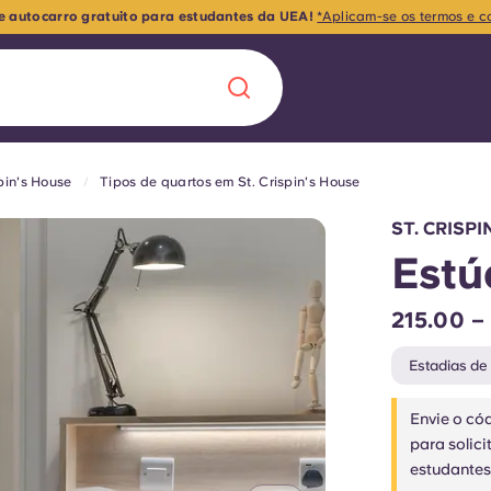
e autocarro gratuito para estudantes da UEA!
*Aplicam-se os termos e c
spin's House
Tipos de quartos em St. Crispin's House
Chinese
Español
Català
ST. CRISP
Estú
215.00 –
Sobre nós
 uma nova
Estadias de
Perguntas frequ
Envie o có
para solic
la a inovação, a
Blogue
estudantes
lunos.