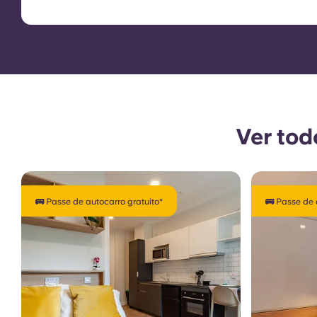
Ver tod
🚌 Passe de autocarro gratuito*
🚌 Passe de 