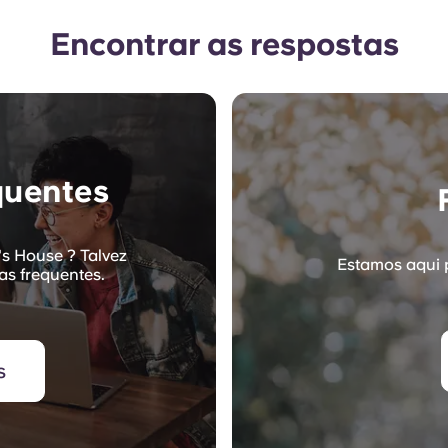
Encontrar as respostas
quentes
's House ? Talvez
Estamos aqui 
as frequentes.
s