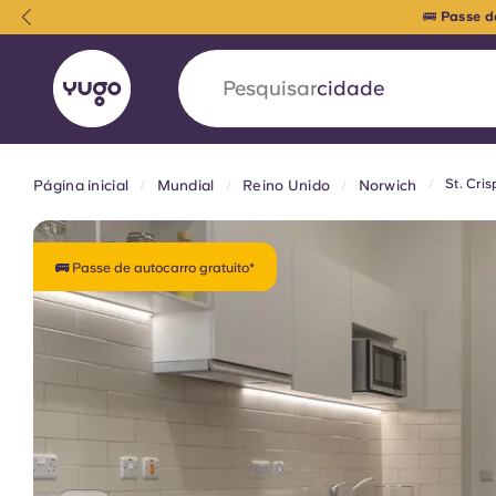
🚌
Passe d
Pesquisar
país
St. Cri
Página inicial
Mundial
Reino Unido
Norwich
English (GB)
English (US)
Sobre
Localizações
Mais
Portuguese
🚌 Passe de autocarro gratuito*
Yugo VCARB: Impulsionando
era no alojamento estudantil
A parceria pioneira Yugocom a VCARB estimu
ambição e momentos inesquecíveis para os a