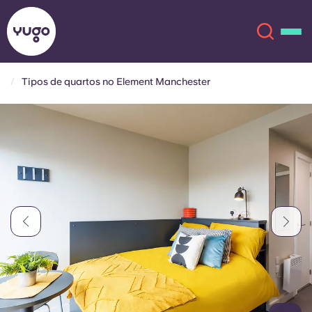
Tipos de quartos no Element Manchester
Sobre
English (GB)
English (US)
Localizações
Chinese
Español
Mais
Català
Deutsch
Italian
French
Conta
Língua
Portuguese