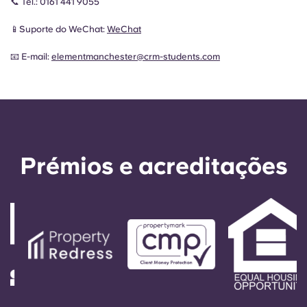
📞 Tel.:
0161 441 9055
📱Suporte do WeChat:
WeChat
📧 E-mail:
elementmanchester@crm-students.com
Prémios e acreditações