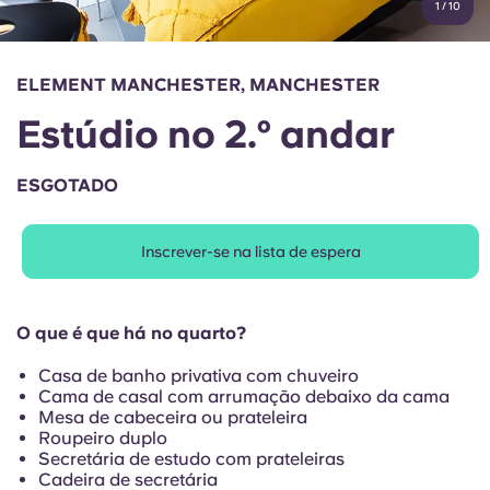
1
/
10
English (GB)
Selecione um país
Reservar agora
Selecione uma cidade
English (US)
ELEMENT MANCHESTER, MANCHESTER
Selecione uma residência
Estúdio no 2.º andar
Chinese
Iniciar sessão
ESGOTADO
Español
Inscrever-se na lista de espera
Català
Deutsch
O que é que há no quarto?
Casa de banho privativa com chuveiro
Italian
Cama de casal com arrumação debaixo da cama
Mesa de cabeceira ou prateleira
Roupeiro duplo
French
Secretária de estudo com prateleiras
Cadeira de secretária