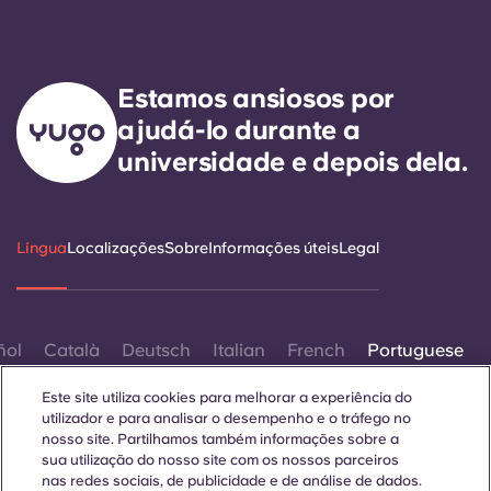
Estamos ansiosos por
ajudá-lo durante a
universidade e depois dela.
Língua
Localizações
Sobre
Informações úteis
Legal
ñol
Català
Deutsch
Italian
French
Portuguese
Este site utiliza cookies para melhorar a experiência do
utilizador e para analisar o desempenho e o tráfego no
nosso site. Partilhamos também informações sobre a
sua utilização do nosso site com os nossos parceiros
nas redes sociais, de publicidade e de análise de dados.