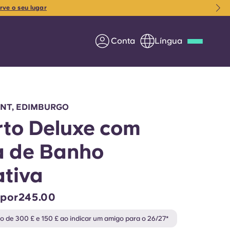
rve o seu lugar
Conta
Língua
Deutsch
Italian
French
Apply Now
INT, EDIMBURGO
to Deluxe com
 de Banho
Parceria com a Yugo
ativa
entes
Informação para os pais
 por245.00
Entre em contacto
 de 300 £ e 150 £ ao indicar um amigo para o 26/27*
connosco