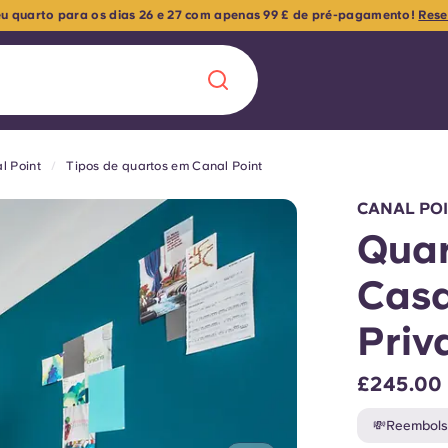
seu quarto para os dias 26 e 27 com apenas 99 £ de pré-pagamento!
Rese
l Point
Tipos de quartos em Canal Point
Chinese
Español
Català
CANAL PO
Quar
Casa
Sobre nós
Priv
 uma nova
Perguntas frequ
£245.00
la a inovação, a
Blogue
💸Reembolso
lunos.