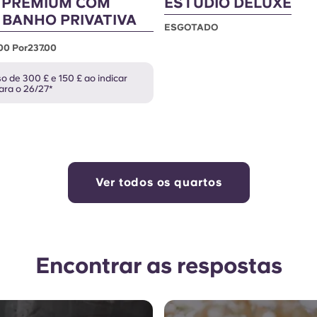
 PREMIUM COM
ESTÚDIO DELUXE
 BANHO PRIVATIVA
ESGOTADO
00 Por237.00
 de 300 £ e 150 £ ao indicar
ara o 26/27*
Ver todos os quartos
Encontrar as respostas