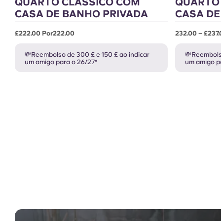
QUARTO CLÁSSICO COM
QUARTO
CASA DE BANHO PRIVADA
CASA DE
£222.00 Por222.00
232.00 – £237.
💸Reembolso de 300 £ e 150 £ ao indicar
💸Reembolso
um amigo para o 26/27*
um amigo p