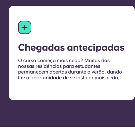
Chegadas antecipadas
O curso começa mais cedo?
Muitas das
nossas residências para estudantes
permanecem abertas durante o verão, dando-
lhe a oportunidade de se instalar mais cedo,
explorar a cidade e começar a fazer novos
amigos. Basta entrar em contacto connosco
para organizar a sua estadia.