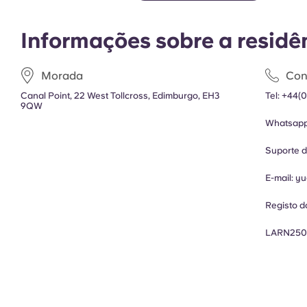
Informações sobre a residê
Morada
Con
Canal Point, 22 West Tollcross, Edimburgo, EH3
Tel:
+44(0
9QW
Whatsap
Suporte 
E-mail:
yu
Registo d
LARN250