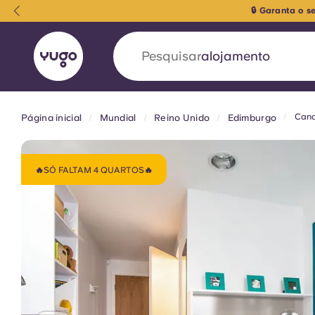
🔒 Garanta o 
Pesquisar
cidade
Cana
Página inicial
Mundial
Reino Unido
Edimburgo
English (GB)
English (US)
Sobre
Localizações
Mais
Portuguese
🔥SÓ FALTAM 4 QUARTOS🔥
Yugo VCARB: Impulsionando
era no alojamento estudantil
A parceria pioneira Yugocom a VCARB estimu
ambição e momentos inesquecíveis para os a