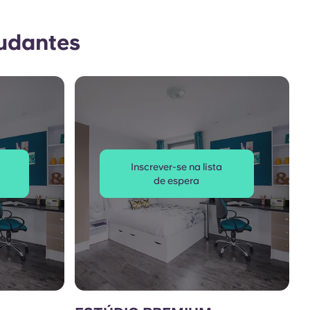
tudantes
Inscrever-se na lista
de espera