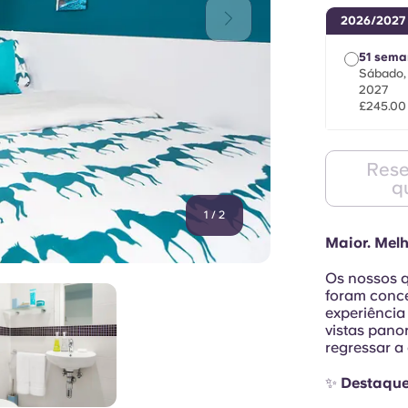
2026/2027
51 sema
Sábado, 
2027
£245.00
Rese
q
1
/
2
Maior. Melh
Os nossos q
foram conc
experiência
vistas pano
regressar a
✨
Destaque