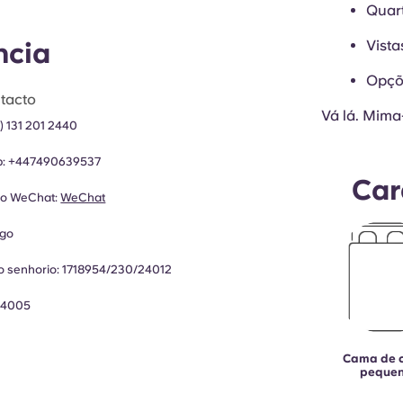
Quar
Vista
ncia
Opçõe
tacto
Vá lá. Mima-
) 131 201 2440
p:
+447490639537
Car
do WeChat:
WeChat
go
o senhorio:
1718954/230/24012
4005
Cama de 
peque