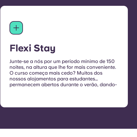
Flexi Stay
Junte-se a nós por um período mínimo de 150
noites, na altura que lhe for mais conveniente.
O curso começa mais cedo?
Muitos dos
nossos alojamentos para estudantes
permanecem abertos durante o verão, dando-
lhe a oportunidade de se instalar com
antecedência, explorar a cidade e começar a
fazer novos amigos. Basta entrar em contacto
connosco para organizar a sua estadia.