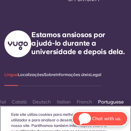
Estamos ansiosos por
ajudá-lo durante a
universidade e depois dela.
Língua
Localizações
Sobre
Informações úteis
Legal
ñol
Català
Deutsch
Italian
French
Portuguese
Este site utiliza cookies para melhorar a experiência do
Chat with us.
utilizador e para analisar o desempenho e o tráfego no
nosso site. Partilhamos também informações sobre a