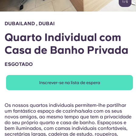
1
/
5
English (GB)
Selecione um país
Reservar agora
Selecione uma cidade
English (US)
DUBAILAND , DUBAI
Selecione uma residência
Quarto Individual com
Chinese
Iniciar sessão
Casa de Banho Privada
Español
ESGOTADO
Català
Inscrever-se na lista de espera
Deutsch
Italian
Os nossos quartos individuais permitem-lhe partilhar
um fantástico espaço de cozinha/sala com os seus
novos amigos, ao mesmo tempo que tem a privacidade
French
do seu próprio quarto e casa de banho. Espaçosos e
bem iluminados, com camas individuais confortáveis,
secretárias largas, cadeiras de estudo, roupeiros,