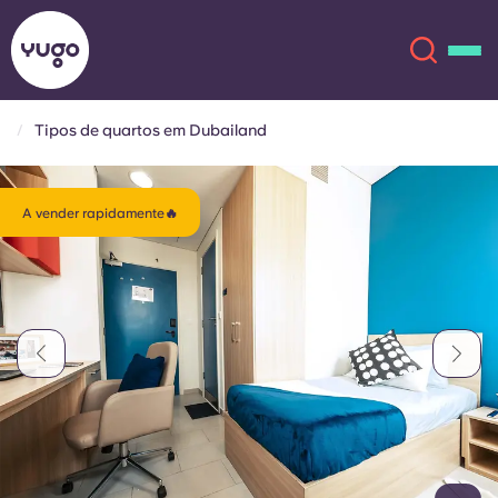
Tipos de quartos em Dubailand
Sobre
English (GB)
A vender rapidamente🔥
English (US)
Localizações
Chinese
Español
Mais
Català
Deutsch
Italian
French
Conta
Língua
Portuguese