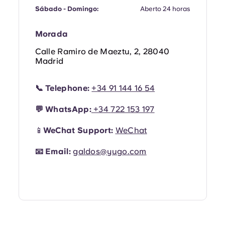
Portuguese
Sábado - Domingo:
Aberto 24 horas
Morada
Calle Ramiro de Maeztu, 2, 28040
Madrid
📞
Telephone:
+34 91 144 16 54
💬
WhatsApp:
+34
722 153 19
7
📱
WeChat Support:
WeChat
📧
Email:
galdos@yugo.com