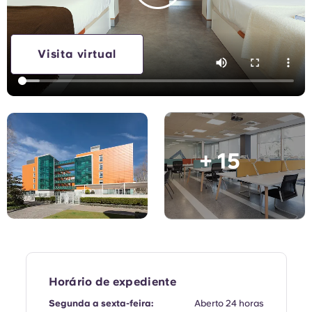
English (GB)
Selecione um país
Reservar agora
Selecione uma cidade
English (US)
Visita virtual
Selecione uma residência
Chinese
Iniciar sessão
Español
+ 15
Català
Deutsch
Italian
French
Horário de expediente
Segunda a sexta-feira:
Aberto 24 horas