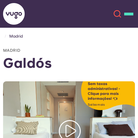
Madrid
Sobre
English (GB)
MADRID
Galdós
English (US)
Localizações
Chinese
Español
Mais
Sem taxas
administrativas! -
Clique para mais
Català
Deutsch
informações! 👈
Saiba mais
Italian
French
Conta
Língua
Portuguese