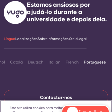
Estamos ansiosos por
ajudá-lo durante a
universidade e depois dela.
Língua
Localizações
Sobre
Informações úteis
Legal
ñol
Català
Deutsch
Italian
French
Portuguese
Contactar-nos
Este site utiliza cookies para melhorar a experiência do
Chat with us.