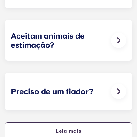
Podemos ajudá-lo. A nossa simpática equipa de
manutenção está sempre disponível caso algo no
seu apartamento se avarie ou não funcione.
Basta contactar-nos através da nossa linha de
apoio ou na receção e iremos ajudá-lo assim que
Aceitam animais de
for possível.
estimação?
Adoramos animais, mas, para garantir o bem-
estar dos animais e por respeito aos outros
residentes que, por exemplo, possam sofrer de
alergias, não permitimos a presença de animais
nos nossos edifícios.
Preciso de um fiador?
Sim, se estiver a pagar o alojamento em
prestações, precisará de um fiador para garantir
que consegue efetuar os pagamentos a tempo.
Leia mais
O fiador assume a responsabilidade de efetuar os