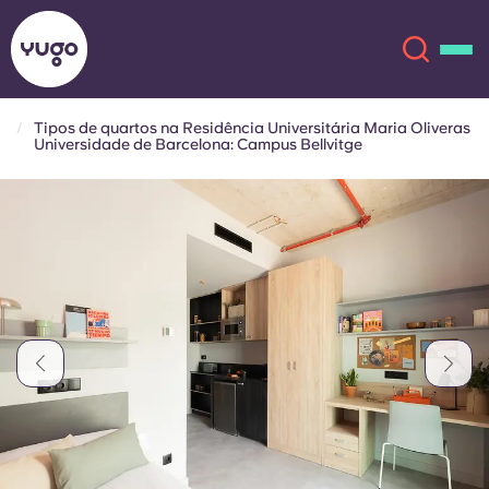
Tipos de quartos na Residência Universitária Maria Oliveras
Universidade de Barcelona: Campus Bellvitge
Sobre
English (GB)
English (US)
Localizações
Chinese
Español
Mais
Català
Deutsch
Italian
French
Conta
Língua
Portuguese