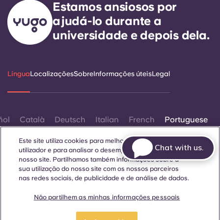
Estamos ansiosos por
ajudá-lo durante a
universidade e depois dela.
Língua
Localizações
Sobre
Informações úteis
Legal
ñol
Català
Deutsch
Italian
French
Portuguese
Este site utiliza cookies para melhorar a experiência do
Chat with us.
utilizador e para analisar o desempenho e o tráfego no
nosso site. Partilhamos também informações sobre a
sua utilização do nosso site com os nossos parceiros
nas redes sociais, de publicidade e de análise de dados.
Contactar-nos
Não partilhem as minhas informações pessoais