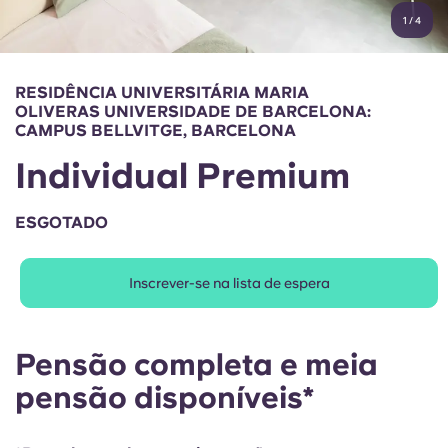
English (GB)
Selecione um país
1
/
4
Reservar agora
Selecione uma cidade
English (US)
RESIDÊNCIA UNIVERSITÁRIA MARIA
Selecione uma residência
OLIVERAS UNIVERSIDADE DE BARCELONA:
Chinese
CAMPUS BELLVITGE, BARCELONA
Iniciar sessão
Individual Premium
Español
ESGOTADO
Català
Inscrever-se na lista de espera
Deutsch
Italian
Pensão completa e meia
pensão disponíveis*
French