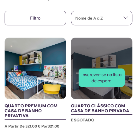
Conta
Língua
Portuguese
Filtro
English (GB)
Nome de A a Z
Selecione um país
Reservar agora
Selecione uma cidade
English (US)
Selecione uma residência
Chinese
Iniciar sessão
Español
Inscrever-se na lista
de espera
Català
Deutsch
QUARTO PREMIUM COM
QUARTO CLÁSSICO COM
CASA DE BANHO
CASA DE BANHO PRIVADA
PRIVATIVA
ESGOTADO
Italian
A Partir De 321.00 € Por321.00