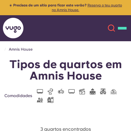
☀️
Precisas de um sítio para ficar este verão?
Reserva o teu quarto
no Amnis House.
Amnis House
Tipos de quartos em
Sobre
English (GB)
Amnis House
English (US)
Localizações
Chinese
Español
Mais
Comodidades
Català
Deutsch
Italian
French
3 quartos encontrados