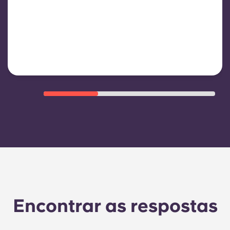
Normalmente inclui: consumo de
água, aquecimento, custos
relacionados com áreas
partilhadas/comuns e outras
despesas de funcionamento do
edifício
Encontrar as respostas