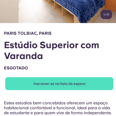
Conta
Língua
Portuguese
1
/
17
English (GB)
Selecione um país
Reservar agora
Selecione uma cidade
English (US)
PARIS TOLBIAC, PARIS
Selecione uma residência
Estúdio Superior com
Chinese
Iniciar sessão
Varanda
Español
ESGOTADO
Català
Inscrever-se na lista de espera
Deutsch
Italian
Estes estúdios bem concebidos oferecem um espaço
habitacional confortável e funcional, ideal para a vida
de estudante e para quem vive de forma independente.