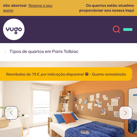
Os quartos estão atualmente a ser renovados para
mais
proporcionar aos nossos inquilinos a melhor experiência de
habitação possível✨
Contacte-nos para mais informações
Tipos de quartos em Paris Tolbiac
Sobre
English (GB)
Reembolso de 75 € por indicação disponível 🤩 - Quarto remodelado
English (US)
Localizações
Chinese
Español
Mais
Català
Deutsch
Italian
French