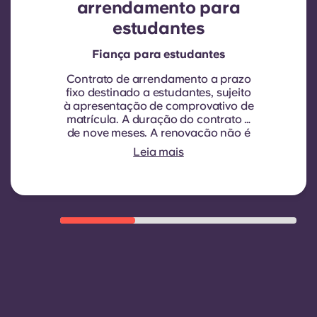
arrendamento para
estudantes
Fiança para estudantes
Contrato de arrendamento a prazo
fixo destinado a estudantes, sujeito
à apresentação de comprovativo de
matrícula.
A duração do contrato é
de nove meses. A renovação não é
automática, mas pode ser proposta
Leia mais
através de um novo contrato, sujeita
a critérios de elegibilidade, tais
como um bom historial de
pagamentos, comportamento
adequado e disponibilidade de
quartos.