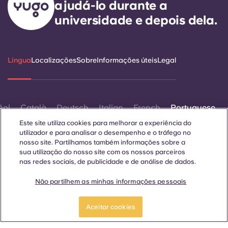
ajudá-lo durante a
universidade e depois dela.
Língua
Localizações
Sobre
Informações úteis
Legal
ñol
Català
Deutsch
Italian
French
Portuguese
Este site utiliza cookies para melhorar a experiência do
utilizador e para analisar o desempenho e o tráfego no
nosso site. Partilhamos também informações sobre a
sua utilização do nosso site com os nossos parceiros
nas redes sociais, de publicidade e de análise de dados.
Contactar-nos
Não partilhem as minhas informações pessoais
Reservar um quarto
Aceitar cookies
© 2026. Todos os direitos reservados.