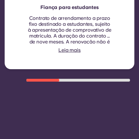
Fiança para estudantes
Contrato de arrendamento a prazo
fixo destinado a estudantes, sujeito
à apresentação de comprovativo de
matrícula.
A duração do contrato é
de nove meses. A renovação não é
automática, mas pode ser proposta
Leia mais
através de um novo contrato, sujeita
a critérios de elegibilidade, tais
como um bom historial de
pagamentos, comportamento
adequado e disponibilidade de
quartos.