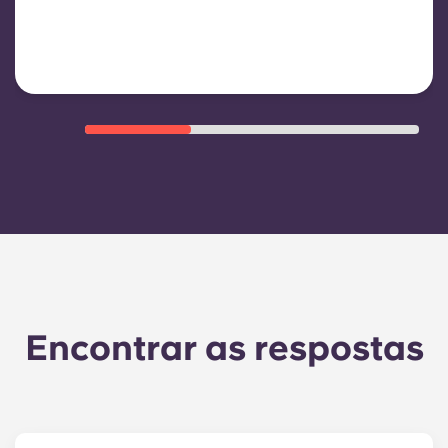
partilhadas/comuns e outras
despesas de funcionamento do
edifício
Encontrar as respostas