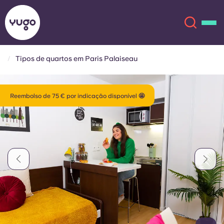
Tipos de quartos em Paris Palaiseau
Sobre
English (GB)
Reembolso de 75 € por indicação disponível 🤩
English (US)
Localizações
Chinese
Español
Mais
Català
Deutsch
Italian
French
Conta
Língua
Portuguese