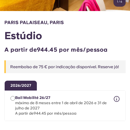
1
/
6
English (GB)
Selecione um país
Reservar agora
Selecione uma cidade
English (US)
PARIS PALAISEAU, PARIS
Selecione uma residência
Estúdio
Chinese
Iniciar sessão
A partir de944.45 por mês/pessoa
Español
Reembolso de 75 € por indicação disponível. Reserve já!
Català
Deutsch
2026/2027
Bail Mobilité 26/27
Italian
máximo de 8 meses entre 1 de abril de 2026 e 31 de
julho de 2027
A partir de944.45 por mês/pessoa
French