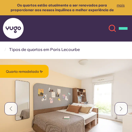
Os quartos estão atualmente a ser renovados para
mais
proporcionar aos nossos inquilinos a melhor experiência de
habitação possível✨
Contacte-nos para mais informações
Tipos de quartos em Paris Lecourbe
Sobre
English (GB)
Quarto remodelado ✨
English (US)
Localizações
Chinese
Español
Mais
Català
Deutsch
Italian
French