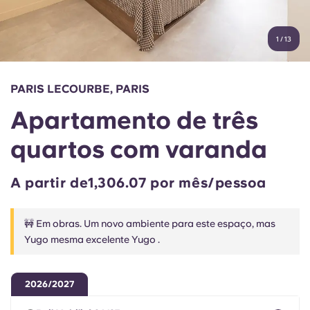
Conta
Língua
Portuguese
1
/
13
English (GB)
Selecione um país
Reservar agora
Selecione uma cidade
English (US)
PARIS LECOURBE, PARIS
Selecione uma residência
Apartamento de três
Chinese
Iniciar sessão
quartos com varanda
Español
A partir de1,306.07 por mês/pessoa
Català
🚧 Em obras. Um novo ambiente para este espaço, mas
Deutsch
Yugo mesma excelente Yugo .
Italian
2026/2027