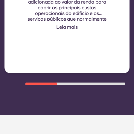
adicionada ao valor da renda para
cobrir os principais custos
operacionais do edifício e os
serviços públicos que normalmente
são cobrados aos inquilinos.
Leia mais
Normalmente inclui: consumo de
água, aquecimento, custos
relacionados com áreas
partilhadas/comuns e outras
despesas de funcionamento do
edifício