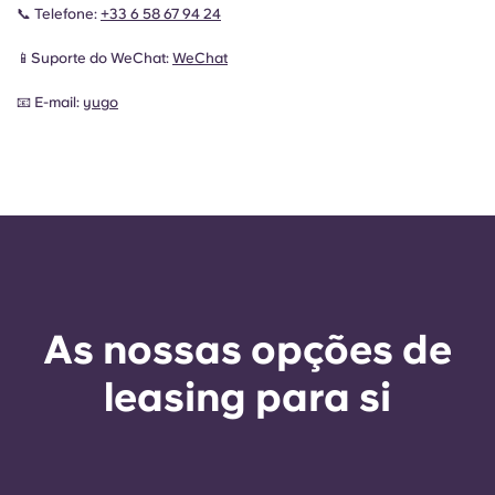
📞 Telefone:
+33 6 58 67 94 24
📱Suporte do WeChat:
WeChat
📧 E-mail:
yugo
As nossas opções de
leasing para si