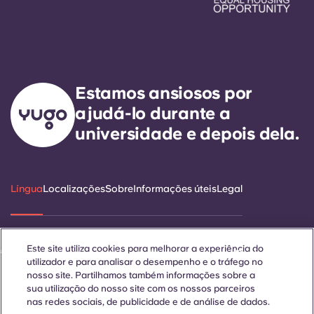
Estamos ansiosos por
ajudá-lo durante a
universidade e depois dela.
Língua
Localizações
Sobre
Informações úteis
Legal
Este site utiliza cookies para melhorar a experiência do
ñol
Català
Deutsch
Italian
French
Portuguese
utilizador e para analisar o desempenho e o tráfego no
nosso site. Partilhamos também informações sobre a
sua utilização do nosso site com os nossos parceiros
nas redes sociais, de publicidade e de análise de dados.