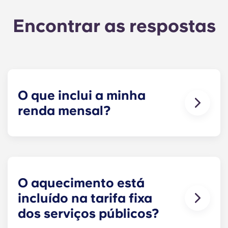
Encontrar as respostas
O que inclui a minha
renda mensal?
O seu pagamento mensal inclui a renda e a tarifa
fixa para os serviços públicos. Esta tarifa fixa
inclui a sua parte nas despesas gerais do edifício
(incluindo a manutenção das áreas comuns),
bem como quaisquer despesas relacionadas com
O aquecimento está
o seu apartamento (água, aquecimento comum,
incluído na tarifa fixa
etc.).
dos serviços públicos?