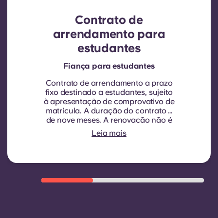
Contrato de
arrendamento para
estudantes
Fiança para estudantes
Contrato de arrendamento a prazo
fixo destinado a estudantes, sujeito
à apresentação de comprovativo de
matrícula.
A duração do contrato é
de nove meses. A renovação não é
automática, mas pode ser proposta
Leia mais
através de um novo contrato, sujeita
a critérios de elegibilidade, tais
como um bom historial de
pagamentos, comportamento
adequado e disponibilidade de
quartos.