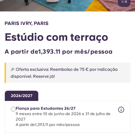
1
/
8
English (GB)
Selecione um país
Reservar agora
Selecione uma cidade
English (US)
PARIS IVRY, PARIS
Selecione uma residência
Estúdio com terraço
Chinese
Iniciar sessão
A partir de1,393.11 por mês/pessoa
Español
🎉 Oferta exclusiva: Reembolso de 75 € por indicação
Català
disponível. Reserve já!
Deutsch
2026/2027
Italian
Fiança para Estudantes 26/27
9 meses entre 10 de junho de 2026 e 31 de julho de
2027
French
A partir de1,393.11 por mês/pessoa