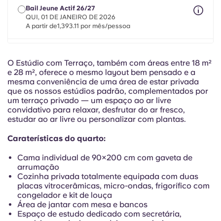
Portuguese
Bail Jeune Actif 26/27
QUI, 01 DE JANEIRO DE 2026
A partir de1,393.11 por mês/pessoa
Bail Mobilité 26/27
máximo de 8 meses entre 1 de maio de 2026 e 31 de
O Estúdio com Terraço, também com áreas entre 18 m²
julho de 2027
e 28 m², oferece o mesmo layout bem pensado e a
A partir de1,393.11 por mês/pessoa
mesma conveniência de uma área de estar privada
que os nossos estúdios padrão, complementados por
um terraço privado — um espaço ao ar livre
convidativo para relaxar, desfrutar do ar fresco,
estudar ao ar livre ou personalizar com plantas.
Caraterísticas do quarto:
Cama individual de 90×200 cm com gaveta de
arrumação
Cozinha privada totalmente equipada com duas
placas vitrocerâmicas, micro-ondas, frigorífico com
congelador e kit de louça
Área de jantar com mesa e bancos
Espaço de estudo dedicado com secretária,