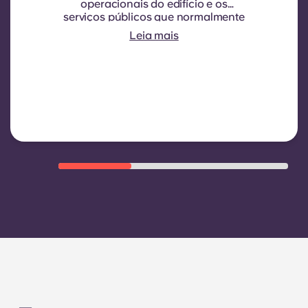
operacionais do edifício e os
serviços públicos que normalmente
são cobrados aos inquilinos.
Leia mais
Normalmente inclui: consumo de
água, aquecimento, custos
relacionados com áreas
partilhadas/comuns e outras
despesas de funcionamento do
edifício