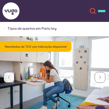
Tipos de quartos em Paris Ivry
Sobre
English (GB)
Reembolso de 75 € por indicação disponível
English (US)
Localizações
Chinese
Español
Mais
Català
Deutsch
Italian
French
Conta
Língua
Portuguese