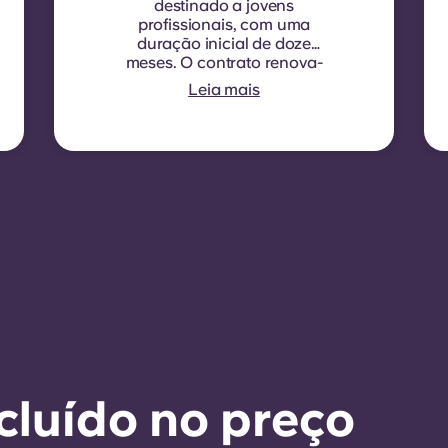
destinado a jovens
profissionais, com uma
duração inicial de doze
meses. O contrato renova-
se automaticamente a cada
Leia mais
doze meses, sendo
aplicada uma indexação
da renda em cada data de
renovação.
cluído no preço