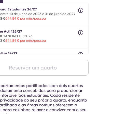
para Estudantes 26/27
entre 10 de junho de 2026 e 31 de julho de 2027
63 €
644,84 € por mês/pessoa
ne Actif 26/27
 DE JANEIRO DE 2026
63 €
644,84 € por mês/pessoa
ilité 26/27
e 8 meses entre 1 de agosto de 2026 e 30 de
o de 2027
Reservar um quarto
63 €
644,84 € por mês/pessoa
partamentos partilhados com dois quartos
adosamente concebidos para proporcionar
nfortável aos estudantes. Cada residente
 privacidade do seu próprio quarto, enquanto
artilhada e as áreas comuns oferecem o
l para cozinhar, relaxar e conviver com o seu