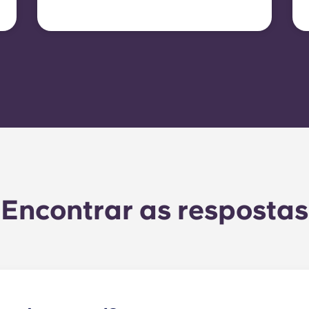
eletricidade não está
incluída. Nesse caso, os
inquilinos devem celebrar o
seu próprio contrato de
eletricidade diretamente
com o fornecedor,
utilizando o número do
contador do apartamento.
Encontrar as respostas