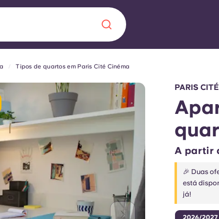
ma
Tipos de quartos em Paris Cité Cinéma
Chinese
Español
Català
PARIS CITÉ
Apar
quar
Sobre nós
 uma nova
A partir
Perguntas frequ
🎉 Duas ofe
está dispo
la a inovação, a
Blogue
já!
lunos.
2026/2027