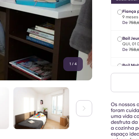
Fiança 
9 meses 
De
758,
Bail Jeu
QUI, 01
De
758,
1
/
4
Bail Mob
máximo d
setembr
De
758,
Os nossos a
foram cuid
uma vida co
desfruta da
a cozinha p
espaço idea