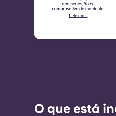
apresentação de
comprovativo de matrícula.
A duração do contrato é de
Leia mais
nove meses. A renovação
não é automática, mas
pode ser proposta através
de um novo contrato,
sujeita a critérios de
elegibilidade, tais como um
bom historial de
pagamentos,
comportamento adequado
e disponibilidade de
quartos.
O que está in