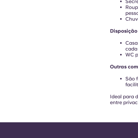
Secre
Roupe
pess
Chuve
Disposição
Casa 
cada
WC p
Outras com
São f
facil
Ideal para 
entre priva