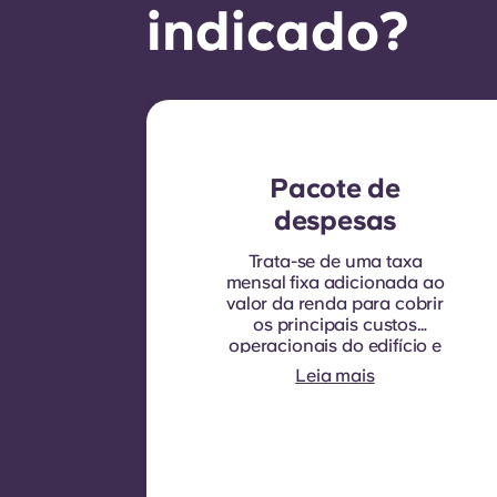
indicado?
Pacote de
despesas
Trata-se de uma taxa
mensal fixa adicionada ao
valor da renda para cobrir
os principais custos
operacionais do edifício e
os serviços públicos que
Leia mais
normalmente são cobrados
aos inquilinos.
Normalmente inclui:
consumo de água,
aquecimento, custos
relacionados com áreas