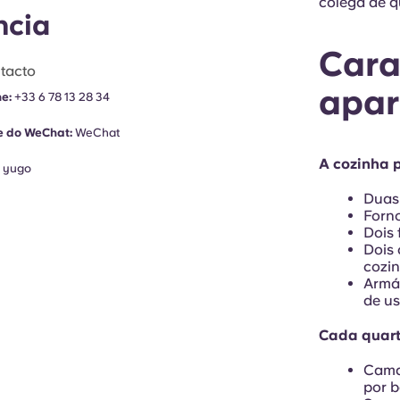
colega de q
ncia
Cara
tacto
apar
ne:
+33 6 78 13 28 34
e do WeChat:
WeChat
A cozinha p
:
yugo
Duas
Forn
Dois 
Dois 
cozi
Armár
de us
Cada quart
Cama
por 