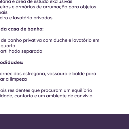
tária e área de estudo exclusivas
iros e armários de arrumação para objetos
oais
iro e lavatório privados
 da casa de banho:
de banho privativa com duche e lavatório em
 quarto
artilhado separado
odidades:
ornecidos esfregona, vassoura e balde para
itar a limpeza
dois residentes que procuram um equilíbrio
cidade, conforto e um ambiente de convívio.