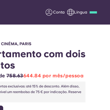
Conta
Língua
Deutsch
Italian
French
Apply Now
 CINÉMA, PARIS
tamento com dois
tos
Parceria com a Yugo
 de
758.63
644.84 por mês/pessoa
entes
Informação para os pais
rtas exclusivas: até 15% de desconto. Além disso,
nível um reembolso de 75 € por indicação. Reserve
Entre em contacto
connosco