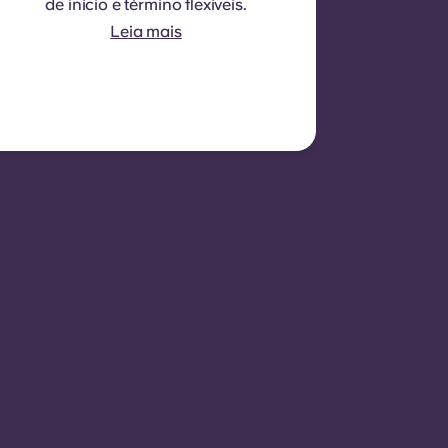
de início e término flexíveis.
O contrato não é, em geral,
Leia mais
renovável, embora possam
ser consideradas exceções
em circunstâncias
específicas.