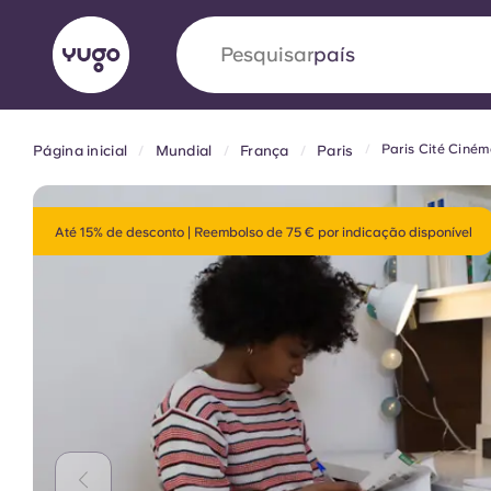
Pesquisar
Paris Cité Ciné
Página inicial
Mundial
França
Paris
English (GB)
English (US)
Sobre
Localizações
Mais
Portuguese
Até 15% de desconto | Reembolso de 75 € por indicação disponível
Yugo VCARB: Impulsionando
era no alojamento estudantil
A parceria pioneira Yugocom a VCARB estimu
ambição e momentos inesquecíveis para os a