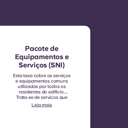
Pacote de
Equipamentos e
Serviços (SNI)
Esta taxa cobre os serviços
e equipamentos comuns
utilizados por todos os
residentes do edifício.
Trata-se de serviços que
beneficiam todos e que não
Leia mais
podem ser quantificados
para cada quarto ou
apartamento
individualmente. Por