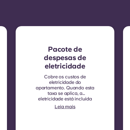
Pacote de
despesas de
eletricidade
Cobre os custos de
eletricidade do
apartamento. Quando esta
taxa se aplica, a
eletricidade está incluída
na sua renda mensal e não
Leia mais
é necessário qualquer
contrato separado. Em
algumas residências ou
tipos de quartos, a