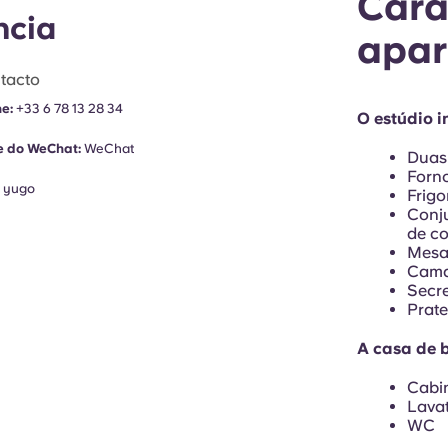
Cara
ncia
apar
tacto
ne:
+33 6 78 13 28 34
O estúdio in
e do WeChat:
WeChat
Duas 
Forn
:
yugo
Frigo
Conju
de c
Mesa 
Cama 
Secre
Prate
A casa de b
Cabi
Lava
WC