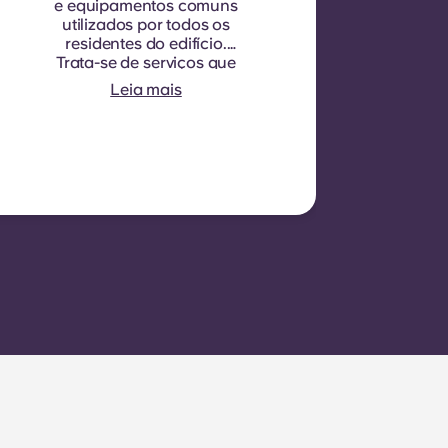
e equipamentos comuns
utilizados por todos os
residentes do edifício.
Trata-se de serviços que
beneficiam todos e que não
Leia mais
podem ser quantificados
para cada quarto ou
apartamento
individualmente. Por
exemplo: limpeza das áreas
comuns (corredores,
escadas, espaços
partilhados), iluminação
nas áreas comuns,
manutenção dos
elevadores, manutenção do
pátio ou das áreas
exteriores, manutenção
geral das instalações
comuns.