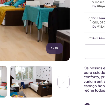
9 meses 
De
918,4
Bail Jeu
QUI, 01
De
918,4
Bail Mob
máximo d
setembr
1
/
10
De
918,4
Os nossos 
para estuda
conforto, p
variam entr
espaço habi
reúne todas