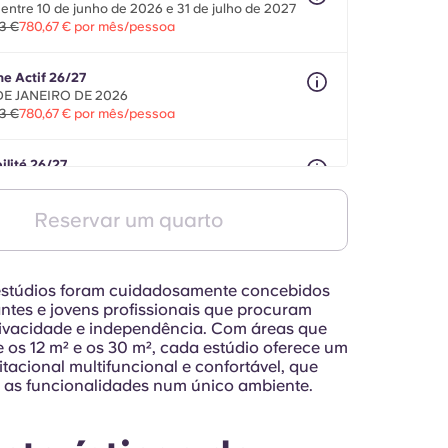
entre 10 de junho de 2026 e 31 de julho de 2027
3 €
780,67 € por mês/pessoa
ne Actif 26/27
 DE JANEIRO DE 2026
3 €
780,67 € por mês/pessoa
ilité 26/27
e 8 meses entre 1 de agosto de 2026 e 30 de
o de 2027
Reservar um quarto
3 €
780,67 € por mês/pessoa
estúdios foram cuidadosamente concebidos
ntes e jovens profissionais que procuram
rivacidade e independência. Com áreas que
e os 12 m² e os 30 m², cada estúdio oferece um
tacional multifuncional e confortável, que
 as funcionalidades num único ambiente.