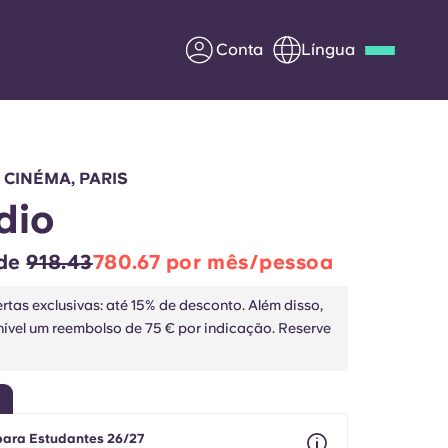
Conta
Língua
Deutsch
Italian
French
Apply Now
 CINÉMA, PARIS
dio
 de
918.43
780.67 por mês/pessoa
Parceria com a Yugo
rtas exclusivas: até 15% de desconto. Além disso,
nível um reembolso de 75 € por indicação. Reserve
entes
Informação para os pais
Entre em contacto
connosco
para Estudantes 26/27