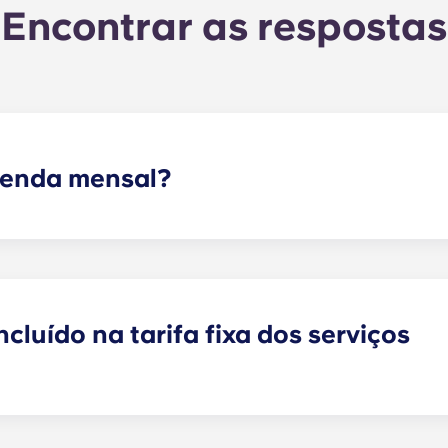
Encontrar as respostas
 renda mensal?
da e a tarifa fixa para os serviços públicos. Esta tarifa fix
anutenção das áreas comuns), bem como quaisquer despesa
omum, etc.).
cluído na tarifa fixa dos serviços
fa fixa dos serviços públicos, exceto nas seguintes residên
sac Université, Talence Centre e Talence Université.