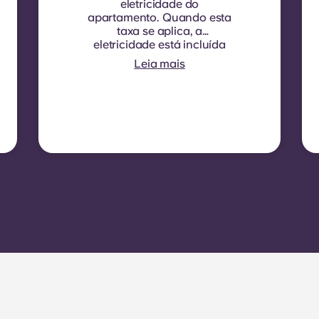
eletricidade do
apartamento. Quando esta
taxa se aplica, a
eletricidade está incluída
na sua renda mensal e não
Leia mais
é necessário qualquer
contrato separado. Em
algumas residências ou
tipos de quartos, a
eletricidade não está
incluída. Nesse caso, os
inquilinos devem celebrar o
seu próprio contrato de
eletricidade diretamente
com o fornecedor,
utilizando o número do
contador do apartamento.