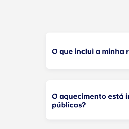
O que inclui a minha
O seu pagamento mensal inclui a ren
gerais do edifício (incluindo a m
apartamento (água, aquecimento c
O aquecimento está in
públicos?
O aquecimento está incluído na tari
Lille Euralille, Paris Bagnolet, Pes