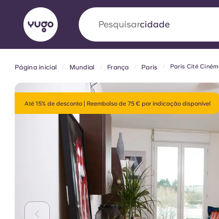
Pesquisar
país
Paris Cité Ciné
Página inicial
Mundial
França
Paris
English (GB)
English (US)
Sobre
Localizações
Mais
Portuguese
Até 15% de desconto | Reembolso de 75 € por indicação disponível
Yugo VCARB: Impulsionando
era no alojamento estudantil
A parceria pioneira Yugocom a VCARB estimu
ambição e momentos inesquecíveis para os a