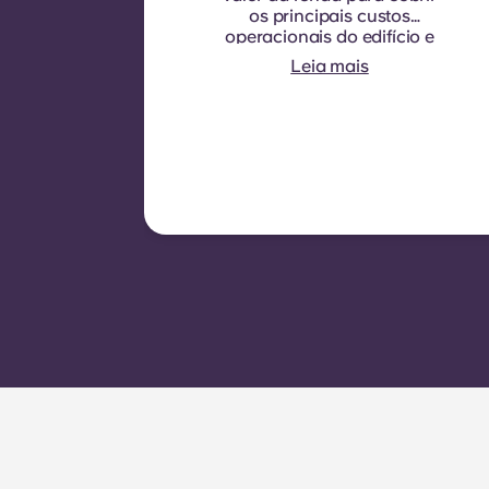
os principais custos
operacionais do edifício e
os serviços públicos que
Leia mais
normalmente são cobrados
aos inquilinos.
Normalmente inclui:
consumo de água,
aquecimento, custos
relacionados com áreas
partilhadas/comuns e
outras despesas de
funcionamento do edifício