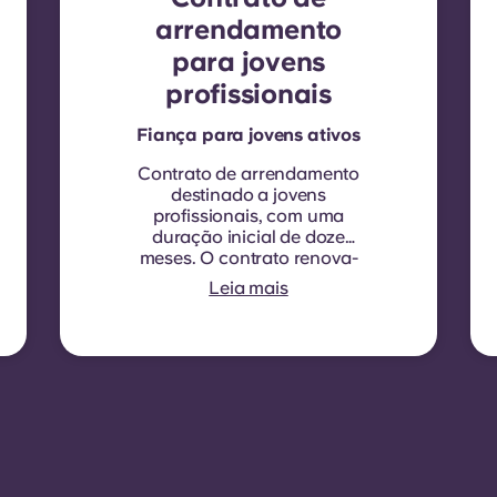
arrendamento
para jovens
profissionais
Fiança para jovens ativos
Contrato de arrendamento
destinado a jovens
profissionais, com uma
duração inicial de doze
meses. O contrato renova-
se automaticamente a cada
Leia mais
doze meses, sendo
aplicada uma indexação
da renda em cada data de
renovação.