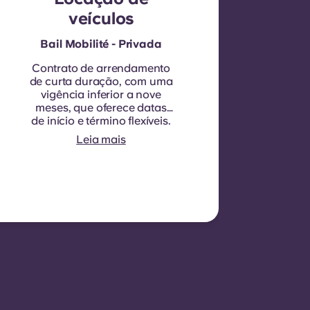
veículos
Bail Mobilité - Privada
Contrato de arrendamento
de curta duração, com uma
vigência inferior a nove
meses, que oferece datas
de início e término flexíveis.
O contrato não é, em geral,
Leia mais
renovável, embora possam
ser consideradas exceções
em circunstâncias
específicas.