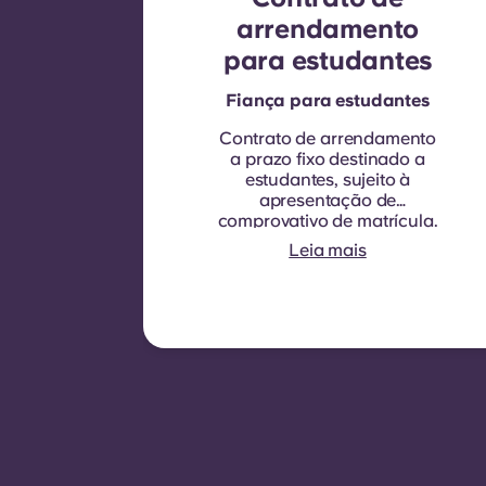
arrendamento
para estudantes
Fiança para estudantes
Contrato de arrendamento
a prazo fixo destinado a
estudantes, sujeito à
apresentação de
comprovativo de matrícula.
A duração do contrato é de
Leia mais
nove meses. A renovação
não é automática, mas
pode ser proposta através
de um novo contrato,
sujeita a critérios de
elegibilidade, tais como um
bom historial de
pagamentos,
comportamento adequado
e disponibilidade de
quartos.