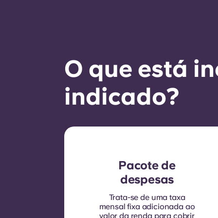
O que está in
indicado?
Pacote de
despesas
Trata-se de uma taxa
mensal fixa adicionada ao
valor da renda para cobrir