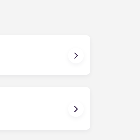
a inclui a sua parte nas despesas
s relacionadas com o seu
cias estudantis: Bordeaux Pellegrin,