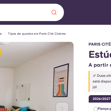
ma
Tipos de quartos em Paris Cité Cinéma
Chinese
Español
Català
PARIS CITÉ
Estú
A partir
Sobre nós
 uma nova
🎉 Duas ofe
está dispo
Perguntas frequ
já!
la a inovação, a
Blogue
2026/2027
lunos.
Fiança 