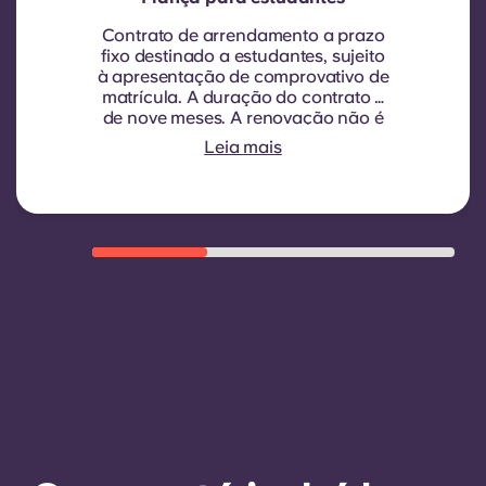
Contrato de arrendamento a prazo
fixo destinado a estudantes, sujeito
à apresentação de comprovativo de
matrícula.
A duração do contrato é
de nove meses. A renovação não é
automática, mas pode ser proposta
Leia mais
através de um novo contrato, sujeita
a critérios de elegibilidade, tais
como um bom historial de
pagamentos, comportamento
adequado e disponibilidade de
quartos.