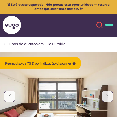
🚨Está quase esgotado! Não percas esta oportunidade —
reserva
antes que seja tarde demais.
🚨
Tipos de quartos em Lille Euralille
Sobre
English (GB)
Reembolso de 75 € por indicação disponível 🤩
English (US)
Localizações
Chinese
Español
Mais
Català
Deutsch
Italian
French