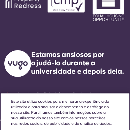
Estamos ansiosos por
ajudá-lo durante a
universidade e depois dela.
Língua
Localizações
Sobre
Informações úteis
Legal
Este site utiliza cookies para melhorar a experiência do
utilizador e para analisar o desempenho e o tráfego no
nosso site. Partilhamos também informações sobre a
sua utilização do nosso site com os nossos parceiros
ñol
Català
Deutsch
Italian
French
Portuguese
nas redes sociais, de publicidade e de análise de dados.