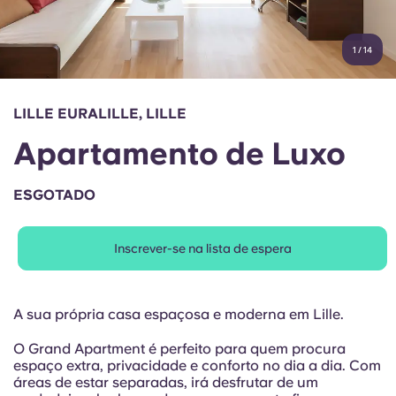
Conta
Língua
Portuguese
1
/
14
English (GB)
Selecione um país
Reservar agora
Selecione uma cidade
English (US)
LILLE EURALILLE, LILLE
Selecione uma residência
Apartamento de Luxo
Chinese
Iniciar sessão
ESGOTADO
Español
Inscrever-se na lista de espera
Català
Deutsch
A sua própria casa espaçosa e moderna em Lille.
O Grand Apartment é perfeito para quem procura
Italian
espaço extra, privacidade e conforto no dia a dia. Com
áreas de estar separadas, irá desfrutar de um