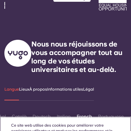
Nous nous réjouissons de
vous accompagner tout au
long de vos études
universitaires et au-delà.
Langue
Lieux
À propos
Informations utiles
Légal
ñol
Català
Deutsch
Italian
French
Portuguese
Ce site web utilise des cookies pour améliorer votre
expérience utilisateur et analyser les performances et le