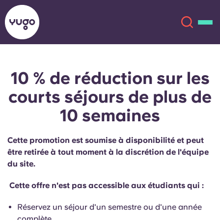
10 % de réduction sur les
À propos
English (GB)
courts séjours de plus de
English (US)
Lieux
10 semaines
Chinese
Español
Plus
Cette promotion est soumise à disponibilité et peut
être retirée à tout moment à la discrétion de l'équipe
Català
Deutsch
du site.
Italian
French
Cette offre n'est pas accessible aux étudiants qui :
Compte
Langue
Réservez un séjour d'un semestre ou d'une année
Portuguese
complète.