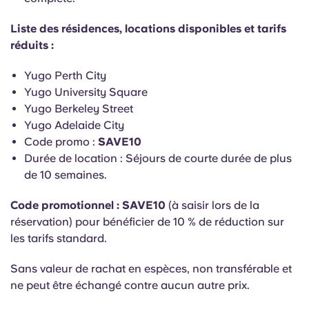
English (GB)
Sélectionnez un pays
Réservez maintenant
Liste des résidences, locations disponibles et tarifs
Sélectionnez une ville
réduits :
English (US)
Choisissez une résidence
Yugo Perth City
Chinese
Yugo University Square
Se connecter
Yugo Berkeley Street
Español
Yugo Adelaide City
Code promo :
SAVE10
Durée de location : Séjours de courte durée de plus
Català
de 10 semaines.
Deutsch
Code promotionnel : SAVE10
(à saisir lors de la
réservation) pour bénéficier de 10 % de réduction sur
les tarifs standard.
Italian
Sans valeur de rachat en espèces, non transférable et
French
ne peut être échangé contre aucun autre prix.