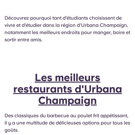
English (GB)
Sélectionnez un pays
Réservez maintenant
Sélectionnez une ville
Découvrez pourquoi tant d'étudiants choisissent de
English (US)
vivre et d'étudier dans la région d'Urbana Champaign,
Choisissez une résidence
notamment les meilleurs endroits pour manger, boire et
Chinese
sortir entre amis.
Se connecter
Español
Català
Les meilleurs
restaurants d'Urbana
Deutsch
Champaign
Italian
Des classiques du barbecue au poulet frit appétissant,
French
il y a une multitude de délicieuses options pour tous les
goûts.