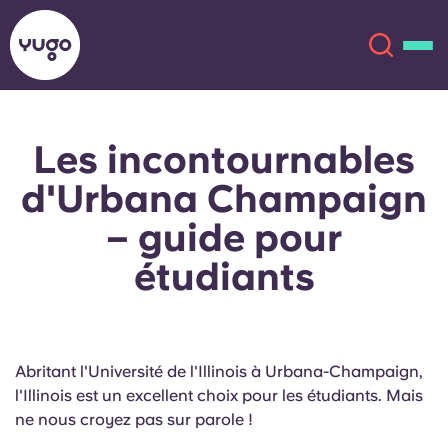
Les incontournables
À propos
English (GB)
d'Urbana Champaign
English (US)
Lieux
– guide pour
étudiants
Chinese
Español
Plus
Català
Deutsch
Abritant l'Université de l'Illinois à Urbana-Champaign,
Italian
French
l'Illinois est un excellent choix pour les étudiants. Mais
Compte
Langue
ne nous croyez pas sur parole !
Portuguese