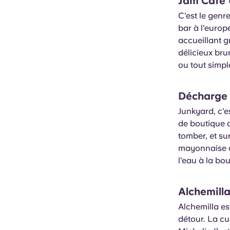
Jam Cafe
C'est le genr
bar à l'europ
accueillant g
délicieux br
ou tout simpl
Décharge
Junkyard, c'
de boutique 
tomber, et su
mayonnaise au
l'eau à la bou
Alchemill
Alchemilla es
détour. La cui