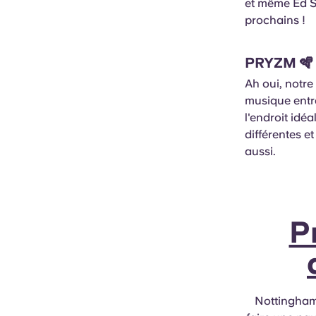
et même Ed Sh
prochains !
PRYZM
🪇
Ah oui, notr
musique entra
l'endroit idé
différentes et
aussi.
P
Nottingham 