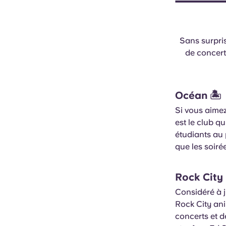
Sans surpris
de concert
Océan
🏝
Si vous aimez
est le club q
étudiants au 
que les soiré
Rock City
Considéré à j
Rock City an
concerts et 