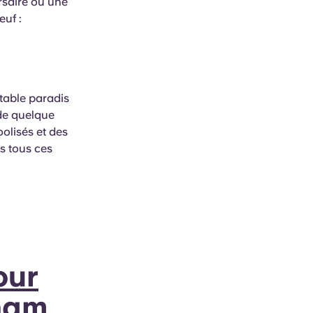
ersaire ou une
uf :
table paradis
 de quelque
olisés et des
ès tous ces
our
gham