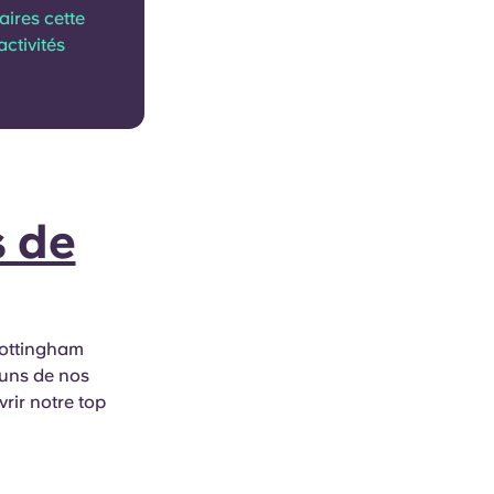
aires cette
ctivités
s de
Nottingham
-uns de nos
rir notre top