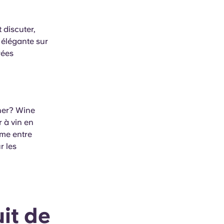
 discuter,
 élégante sur
rées
ther? Wine
 à vin en
ime entre
r les
it de