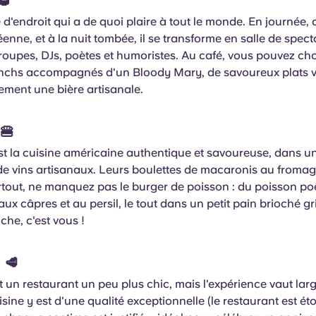
🥃
e d'endroit qui a de quoi plaire à tout le monde. En journée, 
éenne, et à la nuit tombée, il se transforme en salle de spect
roupes, DJs, poètes et humoristes. Au café, vous pouvez cho
unchs accompagnés d'un Bloody Mary, de savoureux plats v
ement une bière artisanale.
🍔
est la cuisine américaine authentique et savoureuse, dans 
de vins artisanaux. Leurs boulettes de macaronis au fromag
rtout, ne manquez pas le burger de poisson : du poisson po
x câpres et au persil, le tout dans un petit pain brioché gri
che, c'est vous !
a
🥩
t un restaurant un peu plus chic, mais l'expérience vaut lar
sine y est d'une qualité exceptionnelle (le restaurant est éto