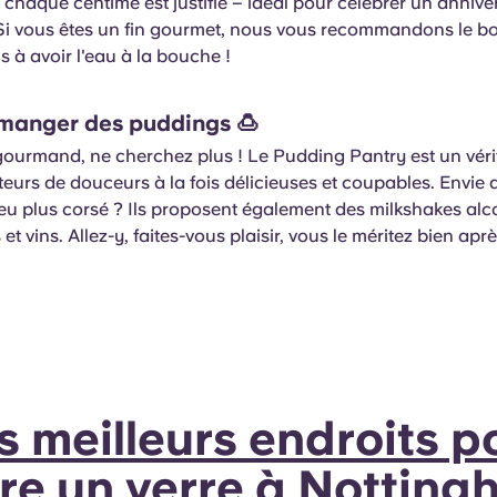
et chaque centime est justifié – idéal pour célébrer un anniv
Si vous êtes un fin gourmet, nous vous recommandons le bœ
 à avoir l'eau à la bouche !
manger des puddings
🍮
gourmand, ne cherchez plus ! Le Pudding Pantry est un véri
eurs de douceurs à la fois délicieuses et coupables. Envie
u plus corsé ? Ils proposent également des milkshakes alco
t vins. Allez-y, faites-vous plaisir, vous le méritez bien apr
s meilleurs endroits p
re un verre à Nottin