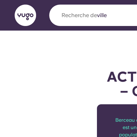
Recherche de
ville
English (GB)
English (US)
À propos
Lieux
Plus
Portuguese
ACT
– 
Yugo x VCARB : À l'avant-ga
nouvelle ère pour le logement
Yugo Le partenariat novateur de [nom de l'ent
Berceau d
VCARB alimente l'innovation, l'ambition et d
est un
inoubliables pour les étudiants.
populat