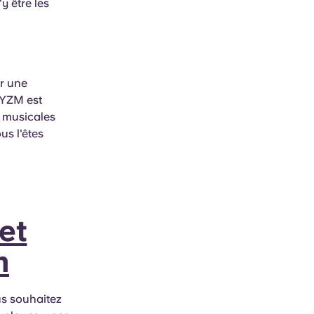
y être les
r une
RYZM est
s musicales
us l'êtes
et
m
us souhaitez