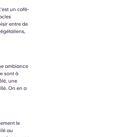
c'est un café-
acles
isir entre de
égétaliens,
une ambiance
e sont à
êlé, une
llé. On en a
gement le
ilé au