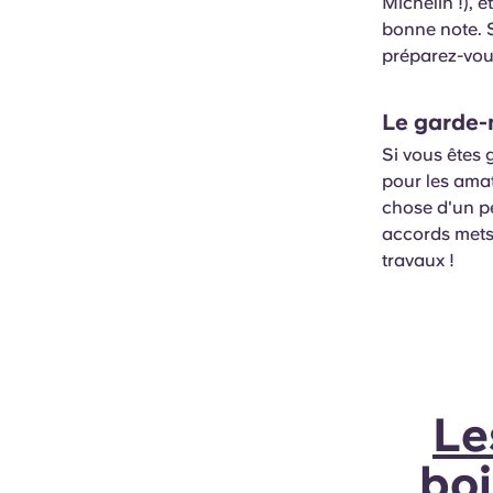
Michelin !), 
bonne note. 
préparez-vous
Le garde-
Si vous êtes 
pour les amat
chose d'un pe
accords mets e
travaux !
Le
boi