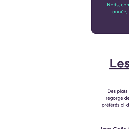
Notts, com
année, 
Les
Des plats
regorge de
préférés ci-