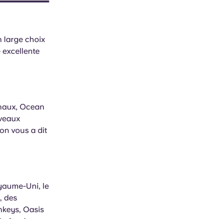
n large choix
 excellente
ginaux, Ocean
uveaux
on vous a dit
oyaume-Uni, le
, des
nkeys, Oasis