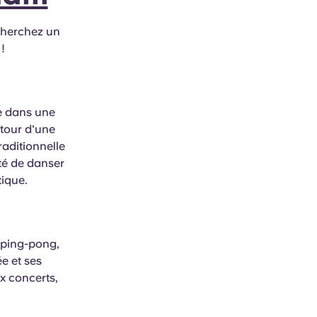
cherchez un
!
ie dans une
utour d'une
traditionnelle
té de danser
tique.
e ping-pong,
e et ses
x concerts,