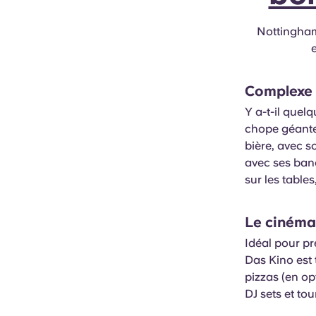
Nottingham
Complexe 
Y a-t-il quel
chope géante 
bière, avec so
avec ses banc
sur les table
Le cinéma
Idéal pour pr
Das Kino est
pizzas (en o
DJ sets et tou