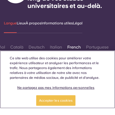
universitaires et au-delà.
Langue
Lieux
À propos
Informations utiles
Légal
ñol
Català
Deutsch
Italian
French
Portuguese
Ce site web utilise des cookies pour améliorer votre
expérience utilisateur et analyser les performances et le
trafic. Nous partageons également des informations
relatives à votre utilisation de notre site avec nos
partenaires de médias sociaux, de publicité et d'analyse.
Contactez-nous
Ne partagez pas mes informations personnelles
Accepter les cookies
© 2026. Tous droits réservés.
Lorsque des termes désignant un genre spécifique
apparaissent sur ce site web, ils sont destinés à s'appliquer à