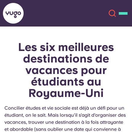
Les six meilleures
À propos
English (GB)
destinations de
English (US)
Lieux
vacances pour
étudiants au
Chinese
Español
Plus
Royaume-Uni
Català
Deutsch
Concilier études et vie sociale est déjà un défi pour un
Italian
French
étudiant, on le sait. Mais lorsqu'il s'agit d'organiser des
Compte
Langue
vacances, trouver une destination à la fois attrayante
Portuguese
et abordable (sans oublier une date qui convienne à