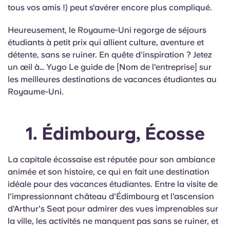
English (GB)
Sélectionnez un pays
tous vos amis !) peut s'avérer encore plus compliqué.
Réservez maintenant
Sélectionnez une ville
Heureusement, le Royaume-Uni regorge de séjours
English (US)
étudiants à petit prix qui allient culture, aventure et
Choisissez une résidence
détente, sans se ruiner. En quête d'inspiration ? Jetez
Chinese
un œil à… Yugo Le guide de [Nom de l'entreprise] sur
Se connecter
les meilleures destinations de vacances étudiantes au
Español
Royaume-Uni.
Català
1. Édimbourg, Écosse
Deutsch
La capitale écossaise est réputée pour son ambiance
animée et son histoire, ce qui en fait une destination
Italian
idéale pour des vacances étudiantes. Entre la visite de
l'impressionnant château d'Édimbourg et l'ascension
French
d'Arthur's Seat pour admirer des vues imprenables sur
la ville, les activités ne manquent pas sans se ruiner, et