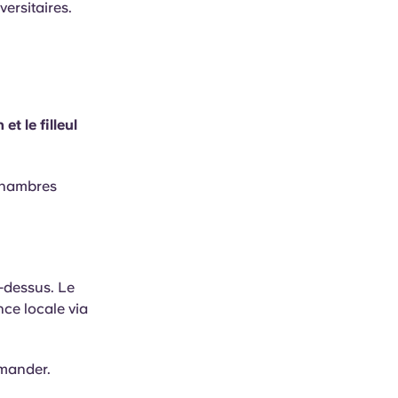
versitaires.
 le filleul
 chambres
i-dessus. Le
nce locale via
mmander.