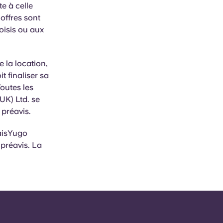
e à celle
offres sont
oisis ou aux
e la location,
t finaliser sa
Toutes les
UK) Ltd. se
s préavis.
aisYugo
 préavis. La