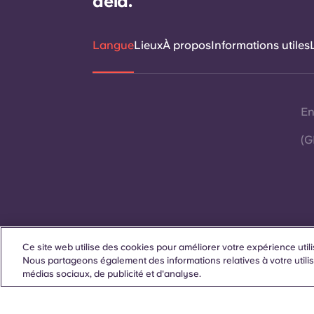
delà.
Langue
Lieux
À propos
Informations utiles
En
(G
Ce site web utilise des cookies pour améliorer votre expérience utili
Contactez-nous
Nous partageons également des informations relatives à votre utilis
médias sociaux, de publicité et d'analyse.