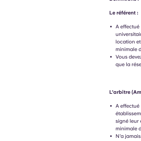
Le référent :
A effectué
universitai
location e
minimale 
Vous devez
que la rés
L'arbitre (Am
A effectué
établissem
signé leur
minimale 
N'a jamai