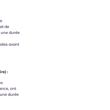
ée
rat de
r une durée
cales avant
re) :
os
ance, ont
r une durée