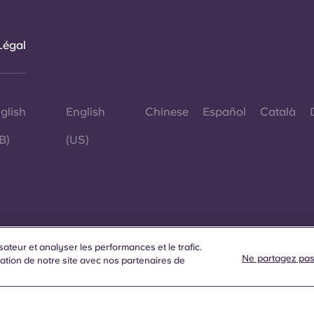
Légal
glish
English
Chinese
Español
Català
B)
(US)
sateur et analyser les performances et le trafic.
Ne partagez pas
s
ation de notre site avec nos partenaires de
d