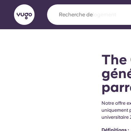
Recherche de
ville
English (GB)
English (US)
À propos
Lieux
Plus
The 
Portuguese
gén
par
Yugo x VCARB : À l'avant-ga
nouvelle ère pour le logement
Notre offre 
uniquement p
Yugo Le partenariat novateur de [nom de l'ent
universitaire
VCARB alimente l'innovation, l'ambition et d
inoubliables pour les étudiants.
Définitions :