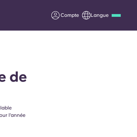
Compte
Langue
Deutsch
Italian
French
Apply Now
e de
us
S'associer à Yugo
Informations pour les
lable
parents
our l'année
Entrer en contact