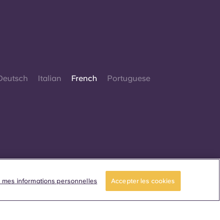
Deutsch
Italian
French
Portuguese
© 2026. Tous droits réservés.
Lorsque des termes désignant un genre
 mes informations personnelles
Accepter les cookies
pécifique apparaissent sur ce site web, ils sont
estinés à s'appliquer à tous, sans distinction de
genre.