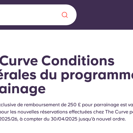
Chinese
Español
Català
Curve Conditions
érales du programm
rainage
À propos de no
rde d'une
 étudiant
FAQ
exclusive de remboursement de 250 £ pour parrainage est va
our les nouvelles réservations effectuées chez The Curve p
reprise] avec
 2025/26, à compter du 30/04/2025 jusqu'à nouvel ordre.
es moments
Blog