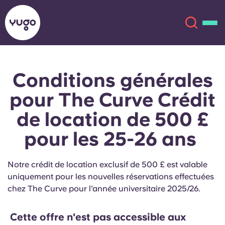
Conditions générales
À propos
English (GB)
pour The Curve Crédit
English (US)
Lieux
de location de 500 £
pour les 25-26 ans
Chinese
Español
Plus
Català
Deutsch
Notre crédit de location exclusif de 500 £ est valable
uniquement pour les nouvelles réservations effectuées
Italian
French
chez The Curve pour l'année universitaire 2025/26.
Compte
Langue
Portuguese
Cette offre n'est pas accessible aux