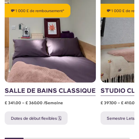
💸 1 000 £ de remboursement*
💸 1 000 £ de re
SALLE DE BAINS CLASSIQUE
STUDIO CL
£ 341.00 – £ 360.00 /semaine
£ 397.00 – £ 410.0
Dates de début flexibles 🗓️
Semestre Lets 