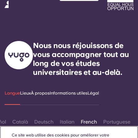
Nous nous réjouissons de
vous accompagner tout au
long de vos études
universitaires et au-delà.
Langue
Lieux
À propos
Informations utiles
Légal
ñol
Català
Deutsch
Italian
French
Portuguese
Ce site web utilise des cookies pour améliorer votre