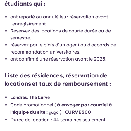
étudiants qui :
English (GB)
Sélectionnez un pays
Réservez maintenant
Sélectionnez une ville
ont reporté ou annulé leur réservation avant
English (US)
l'enregistrement.
Choisissez une résidence
Réservez des locations de courte durée ou de
Chinese
semestre.
Se connecter
réservez par le biais d'un agent ou d'accords de
recommandation universitaires.
Español
ont confirmé une réservation avant le 2025.
Català
Liste des résidences, réservation de
locations
et taux de remboursement :
Deutsch
Londres, The Curve
Italian
Code promotionnel (
à envoyer par courriel à
l'équipe du site :
) :
CURVE500
yugo
French
Durée de location : 44 semaines seulement