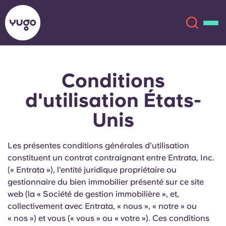
Conditions
À propos
English (GB)
d'utilisation États-
English (US)
Lieux
Unis
Chinese
Español
Plus
Les présentes conditions générales d'utilisation
constituent un contrat contraignant entre Entrata, Inc.
Català
Deutsch
(« Entrata »), l'entité juridique propriétaire ou
gestionnaire du bien immobilier présenté sur ce site
Italian
French
web (la « Société de gestion immobilière », et,
collectivement avec Entrata, « nous », « notre » ou
Compte
Langue
Portuguese
« nos ») et vous (« vous » ou « votre »). Ces conditions