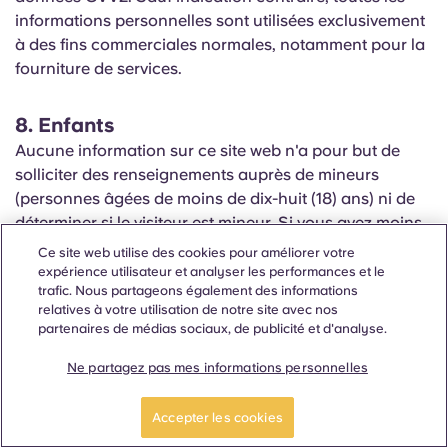
informations personnelles sont utilisées exclusivement
à des fins commerciales normales, notamment pour la
fourniture de services.
8. Enfants
Aucune information sur ce site web n'a pour but de
solliciter des renseignements auprès de mineurs
(personnes âgées de moins de dix-huit (18) ans) ni de
déterminer si le visiteur est mineur. Si vous avez moins
de dix-huit (18) ans, vous n'êtes pas autorisé à nous
Ce site web utilise des cookies pour améliorer votre
communiquer de renseignements personnels
expérience utilisateur et analyser les performances et le
trafic. Nous partageons également des informations
permettant de vous identifier, tels que votre nom, votre
relatives à votre utilisation de notre site avec nos
adresse, etc. Courriel Nous ne collectons ni adresse, ni
partenaires de médias sociaux, de publicité et d'analyse.
numéro de téléphone, ni aucune autre information
permettant de vous identifier. Si vous avez moins de
Ne partagez pas mes informations personnelles
quatorze (14) ans, la loi nous interdit de vous demander
ces informations ; nous ne vous les demanderons donc
Accepter les cookies
pas et nous n’en avons pas besoin. Toute personne de