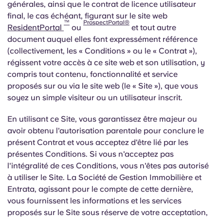
générales, ainsi que le contrat de licence utilisateur
English (GB)
Sélectionnez un pays
Réservez maintenant
final, le cas échéant, figurant sur le site web
™
ProspectPortal®
Sélectionnez une ville
ResidentPortal
ou
et tout autre
English (US)
document auquel elles font expressément référence
Choisissez une résidence
(collectivement, les « Conditions » ou le « Contrat »),
Chinese
régissent votre accès à ce site web et son utilisation, y
Se connecter
compris tout contenu, fonctionnalité et service
proposés sur ou via le site web (le « Site »), que vous
Español
soyez un simple visiteur ou un utilisateur inscrit.
Català
En utilisant ce Site, vous garantissez être majeur ou
avoir obtenu l'autorisation parentale pour conclure le
Deutsch
présent Contrat et vous acceptez d'être lié par les
présentes Conditions. Si vous n'acceptez pas
l'intégralité de ces Conditions, vous n'êtes pas autorisé
Italian
à utiliser le Site. La Société de Gestion Immobilière et
Entrata, agissant pour le compte de cette dernière,
French
vous fournissent les informations et les services
proposés sur le Site sous réserve de votre acceptation,