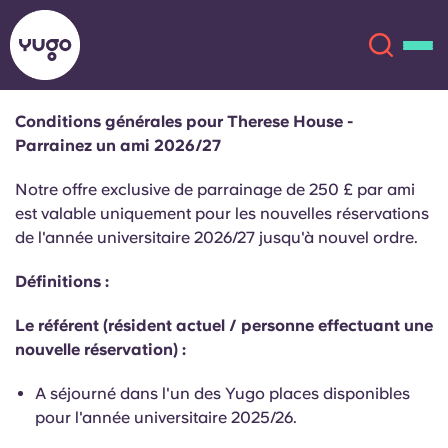
Conditions générales pour Therese House -
Parrainez un ami 2026/27
À propos
English (GB)
Notre offre exclusive de parrainage de 250 £ par ami
English (US)
est valable uniquement pour les nouvelles réservations
Lieux
de l'année universitaire 2026/27 jusqu'à nouvel ordre.
Chinese
Español
Plus
Définitions :
Català
Deutsch
Le référent (résident actuel / personne effectuant une
nouvelle réservation) :
Italian
French
A séjourné dans l'un des Yugo places disponibles
Compte
Langue
pour l'année universitaire 2025/26.
Portuguese