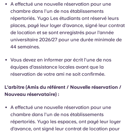
English (GB)
Sélectionnez un pays
A effectué une nouvelle réservation pour une
Réservez maintenant
chambre dans l'un de nos établissements
Sélectionnez une ville
répertoriés. Yugo Les étudiants ont réservé leurs
English (US)
places, payé leur loyer d'avance, signé leur contrat
Choisissez une résidence
de location et se sont enregistrés pour l'année
Chinese
universitaire 2026/27 pour une durée minimale de
Se connecter
44 semaines.
Español
Vous devez en informer par écrit l'une de nos
équipes d'assistance locales avant que la
Català
réservation de votre ami ne soit confirmée.
Deutsch
L'arbitre (Amis du référent / Nouvelle réservation /
Nouveau réservataire) :
Italian
A effectué une nouvelle réservation pour une
chambre dans l'un de nos établissements
French
répertoriés. Yugo les espaces, ont payé leur loyer
d'avance, ont signé leur contrat de location pour