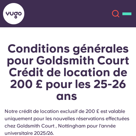
Conditions générales
À propos
English (GB)
pour Goldsmith Court
English (US)
Lieux
Crédit de location de
200 £ pour les 25-26
Chinese
Español
Plus
ans
Català
Deutsch
Notre crédit de location exclusif de 200 £ est valable
Italian
French
uniquement pour les nouvelles réservations effectuées
Compte
Langue
chez Goldsmith Court , Nottingham pour l'année
Portuguese
universitaire 2025/26.