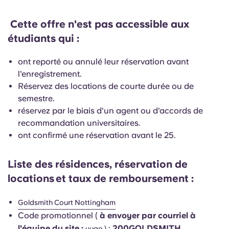
English (GB)
Sélectionnez un pays
Réservez maintenant
Cette offre n'est pas accessible aux
Sélectionnez une ville
English (US)
étudiants qui :
Choisissez une résidence
ont reporté ou annulé leur réservation avant
Chinese
l'enregistrement.
Se connecter
Réservez des locations de courte durée ou de
Español
semestre.
réservez par le biais d'un agent ou d'accords de
Català
recommandation universitaires.
ont confirmé une réservation avant le 25.
Deutsch
Liste des résidences, réservation de
Italian
locations
et taux de remboursement :
Goldsmith Court Nottingham
French
Code promotionnel (
à envoyer par courriel à
l'équipe du site :
:
200GOLDSMITH
yugo
)