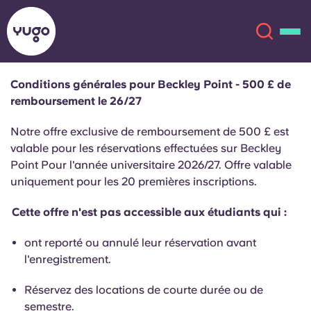
Conditions générales pour Beckley Point - 500 £ de
remboursement le 26/27
À propos
English (GB)
Notre offre exclusive de remboursement de 500 £ est
English (US)
valable pour les réservations effectuées sur Beckley
Lieux
Point Pour l'année universitaire 2026/27. Offre valable
uniquement pour les 20 premières inscriptions.
Chinese
Español
Plus
Cette offre n'est pas accessible aux étudiants qui :
Català
Deutsch
ont reporté ou annulé leur réservation avant
l'enregistrement.
Italian
French
Compte
Langue
Réservez des locations de courte durée ou de
Portuguese
semestre.