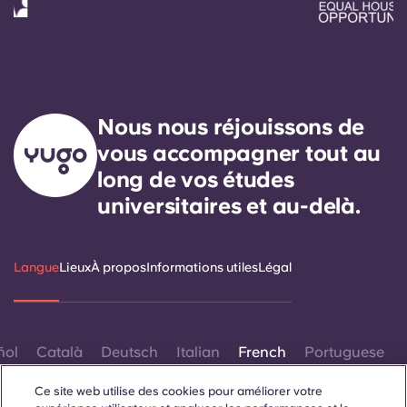
Nous nous réjouissons de
vous accompagner tout au
long de vos études
universitaires et au-delà.
Langue
Lieux
À propos
Informations utiles
Légal
ñol
Català
Deutsch
Italian
French
Portuguese
Ce site web utilise des cookies pour améliorer votre