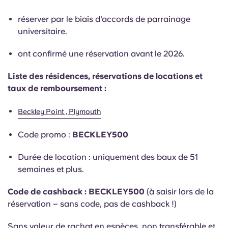
English (GB)
Sélectionnez un pays
Réservez maintenant
réserver par le biais d'accords de parrainage
Sélectionnez une ville
universitaire.
English (US)
Choisissez une résidence
ont confirmé une réservation avant le 2026.
Chinese
Se connecter
Liste des résidences, réservations de locations et
taux de remboursement :
Español
Beckley Point , Plymouth
Català
Code promo :
BECKLEY500
Deutsch
Durée de location : uniquement des baux de 51
semaines et plus.
Italian
Code de cashback : BECKLEY500
(à saisir lors de la
réservation – sans code, pas de cashback !)
French
Sans valeur de rachat en espèces, non transférable et