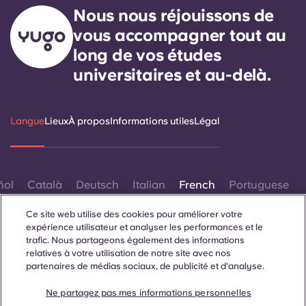
Nous nous réjouissons de
vous accompagner tout au
long de vos études
universitaires et au-delà.
Langue
Lieux
À propos
Informations utiles
Légal
ñol
Català
Deutsch
Italian
French
Portuguese
Ce site web utilise des cookies pour améliorer votre
expérience utilisateur et analyser les performances et le
trafic. Nous partageons également des informations
relatives à votre utilisation de notre site avec nos
partenaires de médias sociaux, de publicité et d'analyse.
Contactez-nous
Ne partagez pas mes informations personnelles