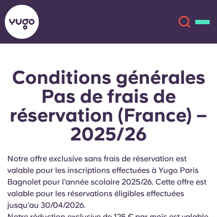
Conditions générales
À propos
English (GB)
Pas de frais de
English (US)
Lieux
réservation (France) –
2025/26
Chinese
Español
Plus
Català
Deutsch
Notre offre exclusive sans frais de réservation est
valable pour les inscriptions effectuées à Yugo Paris
Italian
French
Bagnolet pour l'année scolaire 2025/26. Cette offre est
valable pour les réservations éligibles effectuées
Compte
Langue
jusqu'au
30/04/2026.
Portuguese
Notre réduction exclusive de 125 € par mois est valable