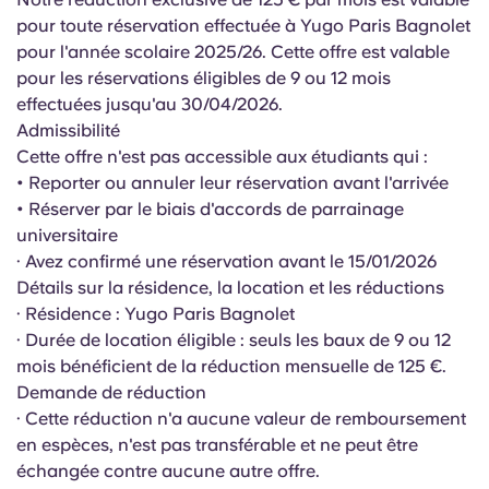
English (GB)
Sélectionnez un pays
pour toute réservation effectuée à Yugo
Paris Bagnolet
Réservez maintenant
pour l'année scolaire 2025/26. Cette offre est valable
Sélectionnez une ville
English (US)
pour les réservations éligibles de 9 ou 12 mois
Choisissez une résidence
effectuées jusqu'au 30/04/2026.
Admissibilité
Chinese
Cette offre n'est pas accessible aux étudiants qui :
Se connecter
• Reporter ou annuler leur réservation avant l'arrivée
Español
• Réserver par le biais d'accords de parrainage
universitaire
Català
· Avez confirmé une réservation avant le 15/01/2026
Détails sur la résidence, la location et les réductions
· Résidence : Yugo Paris Bagnolet
Deutsch
· Durée de location éligible : seuls les baux de 9 ou 12
mois bénéficient de la réduction mensuelle de 125 €.
Italian
Demande de réduction
· Cette réduction n'a aucune valeur de remboursement
French
en espèces, n'est pas transférable et ne peut être
échangée contre aucune autre offre.