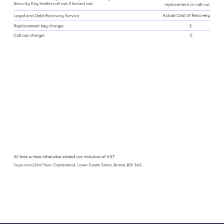
English (GB)
Sélectionnez un pays
Réservez maintenant
Sélectionnez une ville
English (US)
Choisissez une résidence
Chinese
Se connecter
Español
Català
Deutsch
Italian
French