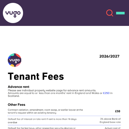
À propos
English (GB)
English (US)
Lieux
Chinese
Español
Plus
Català
Deutsch
Italian
French
Compte
Langue
Portuguese