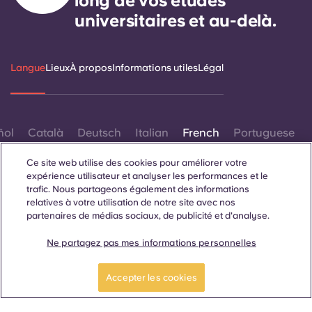
long de vos études
universitaires et au-delà.
Langue
Lieux
À propos
Informations utiles
Légal
ñol
Català
Deutsch
Italian
French
Portuguese
Ce site web utilise des cookies pour améliorer votre
expérience utilisateur et analyser les performances et le
trafic. Nous partageons également des informations
relatives à votre utilisation de notre site avec nos
partenaires de médias sociaux, de publicité et d'analyse.
Contactez-nous
Ne partagez pas mes informations personnelles
Accepter les cookies
© 2026. Tous droits réservés.
Lorsque des termes désignant un genre spécifique
apparaissent sur ce site web, ils sont destinés à s'appliquer à