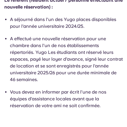
Le référent (résident actuel / personne effectuant une
English (GB)
Sélectionnez un pays
nouvelle réservation) :
Réservez maintenant
Sélectionnez une ville
English (US)
A séjourné dans l'un des Yugo places disponibles
pour l'année universitaire 2024/25.
Choisissez une résidence
Chinese
A effectué une nouvelle réservation pour une
Se connecter
chambre dans l'un de nos établissements
Español
répertoriés. Yugo Les étudiants ont réservé leurs
espaces, payé leur loyer d'avance, signé leur contrat
de location et se sont enregistrés pour l'année
Català
universitaire 2025/26 pour une durée minimale de
46 semaines.
Deutsch
Vous devez en informer par écrit l'une de nos
Italian
équipes d'assistance locales avant que la
réservation de votre ami ne soit confirmée.
French