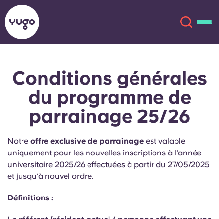
Conditions générales
À propos
English (GB)
du programme de
English (US)
Lieux
parrainage 25/26
Chinese
Español
Plus
Notre
offre exclusive de parrainage
est valable
uniquement pour les nouvelles inscriptions à l'année
Català
Deutsch
universitaire 2025/26 effectuées à partir du 27/05/2025
et jusqu'à nouvel ordre.
Italian
French
Définitions :
Compte
Langue
Portuguese