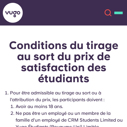
Conditions du tirage
À propos
English (GB)
au sort du prix de
English (US)
Lieux
satisfaction des
étudiants
Chinese
Español
Plus
Català
Deutsch
Pour être admissible au tirage au sort ou à
l'attribution du prix, les participants doivent :
Italian
French
Avoir au moins 18 ans.
Ne pas être un employé ou un membre de la
Compte
Langue
famille d'un employé de CRM Students Limited ou
Portuguese
Yugo Étudiants (Royaume-Uni) Limitée