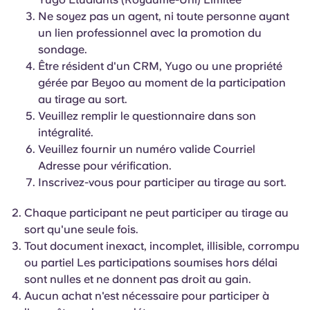
English (GB)
Sélectionnez un pays
Ne soyez pas un agent, ni toute personne ayant
Réservez maintenant
un lien professionnel avec la promotion du
Sélectionnez une ville
English (US)
sondage.
Choisissez une résidence
Être résident d'un CRM, Yugo ou une propriété
gérée par Beyoo au moment de la participation
Chinese
au tirage au sort.
Se connecter
Veuillez remplir le questionnaire dans son
Español
intégralité.
Veuillez fournir un numéro valide Courriel
Català
Adresse pour vérification.
Inscrivez-vous pour participer au tirage au sort.
Deutsch
Chaque participant ne peut participer au tirage au
sort qu'une seule fois.
Italian
Tout document inexact, incomplet, illisible, corrompu
ou partiel
Les participations soumises hors délai
French
sont nulles et ne donnent pas droit au gain.
Aucun achat n'est nécessaire pour participer à