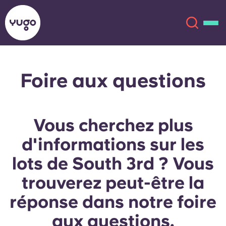
Foire aux questions
À propos
English (GB)
English (US)
Lieux
Vous cherchez plus
Chinese
Español
Plus
d'informations sur les
lots de South 3rd ? Vous
Català
Deutsch
trouverez peut-être la
Italian
French
réponse dans notre foire
Compte
Langue
aux questions.
Portuguese