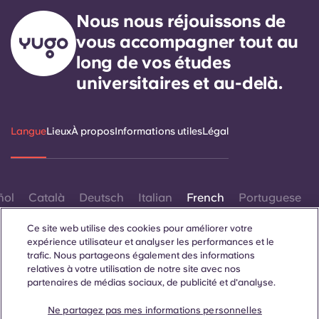
Nous nous réjouissons de
vous accompagner tout au
long de vos études
universitaires et au-delà.
Langue
Lieux
À propos
Informations utiles
Légal
ñol
Català
Deutsch
Italian
French
Portuguese
Ce site web utilise des cookies pour améliorer votre
expérience utilisateur et analyser les performances et le
trafic. Nous partageons également des informations
relatives à votre utilisation de notre site avec nos
partenaires de médias sociaux, de publicité et d'analyse.
Contactez-nous
Ne partagez pas mes informations personnelles