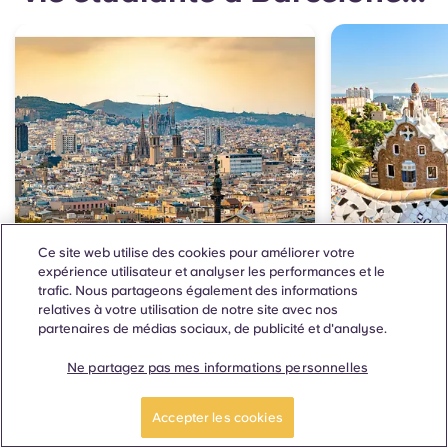
Ce site web utilise des cookies pour améliorer votre
expérience utilisateur et analyser les performances et le
TOUT CE QUE VOUS DEVEZ SAVOIR
OÙ DEVRIEZ-V
trafic. Nous partageons également des informations
relatives à votre utilisation de notre site avec nos
Universités à
Découv
partenaires de médias sociaux, de publicité et d'analyse.
Barcelone
meille
Ne partagez pas mes informations personnelles
univer
Vous souhaitez étudier à Barcelone mais
Accepter les cookies
d'Esp
vous ne savez pas où ? Consultez notre
guide pour un aperçu complet des