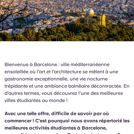
English (GB)
Sélectionnez un pays
Réservez maintenant
Sélectionnez une ville
English (US)
Choisissez une résidence
Chinese
Se connecter
Español
Bienvenue à Barcelone : ville méditerranéenne
Català
ensoleillée où l’art et l’architecture se mêlent à une
gastronomie exceptionnelle, une vie nocturne
trépidante et une ambiance balnéaire décontractée. En
Deutsch
d’autres termes, vous découvrez l’une des meilleures
villes étudiantes au monde !
Italian
Avec une telle offre, difficile de savoir par où
French
commencer ! C'est pourquoi nous avons répertorié les
meilleures activités étudiantes à Barcelone,