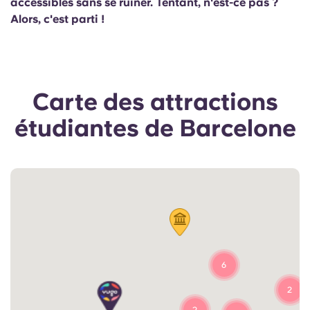
accessibles sans se ruiner. Tentant, n'est-ce pas ?
Portuguese
Alors, c'est parti !
Carte des attractions
étudiantes de Barcelone
6
2
2