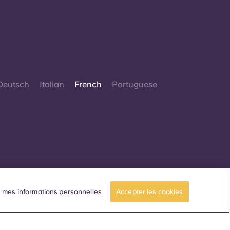
Deutsch
Italian
French
Portuguese
© 2026. Tous droits réservés.
Lorsque des termes désignant un genre
 mes informations personnelles
Accepter les cookies
pécifique apparaissent sur ce site web, ils sont
estinés à s'appliquer à tous, sans distinction de
genre.