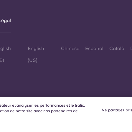
Légal
glish
English
Chinese
Español
Català
B)
(US)
sateur et analyser les performances et le trafic.
Ne partagez pas
s
ation de notre site avec nos partenaires de
d