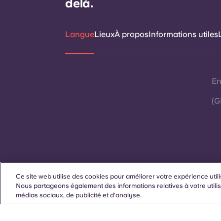
delà.
Langue
Lieux
À propos
Informations utiles
En
(G
Ce site web utilise des cookies pour améliorer votre expérience utili
Contactez-nous
Nous partageons également des informations relatives à votre utilis
médias sociaux, de publicité et d'analyse.