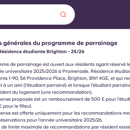
s générales du programme de parrainage
Chinese
Español
Català
ésidence étudiante Brighton - 25/26
me de parrainage est ouvert aux résidents ayant réservé 
ée universitaire 2025/2026 à Promenade. Résidence étudian
ts 1-90, 56 Providence Place, Brighton, BN1 4GE, et qui 
À propos de no
 à un ami (l'étudiant parrainé) et lorsque l'étudiant parrain
rde d'une
ésident du logement (une recommandation).
 étudiant
FAQ
nse proposée est un remboursement de 500 £ pour l'étudi
 pour le filleul.
reprise] avec
ense est offerte uniquement pour les recommandations me
es moments
Blog
réservations pour l'année universitaire 2025/26.
as de limite maximale de recommandations par résident exist