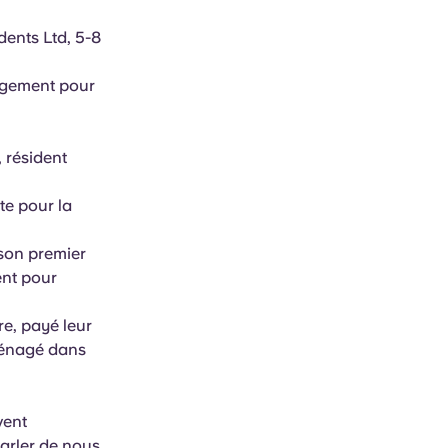
ents Ltd, 5-8
logement pour
, résident
te pour la
 son premier
ent pour
re, payé leur
mménagé dans
vent
arler de nous