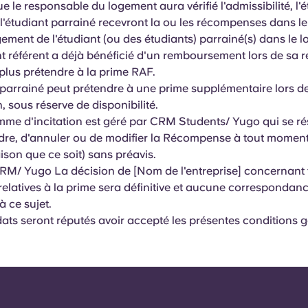
e le responsable du logement aura vérifié l'admissibilité, l'
t l'étudiant parrainé recevront la ou les récompenses dans l
ment de l'étudiant (ou des étudiants) parrainé(s) dans le 
nt référent a déjà bénéficié d'un remboursement lors de sa ré
plus prétendre à la prime RAF.
 parrainé peut prétendre à une prime supplémentaire lors d
, sous réserve de disponibilité.
me d'incitation est géré par CRM Students/ Yugo qui se rés
re, d'annuler ou de modifier la Récompense à tout moment
ison que ce soit) sans préavis.
RM/ Yugo La décision de [Nom de l'entreprise] concernant 
relatives à la prime sera définitive et aucune correspondan
à ce sujet.
ats seront réputés avoir accepté les présentes conditions 