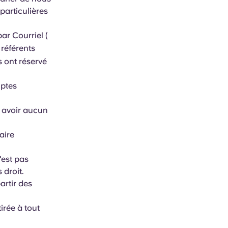
particulières
ar Courriel (
 référents
s ont réservé
mptes
nt avoir aucun
aire
'est pas
 droit.
artir des
irée à tout