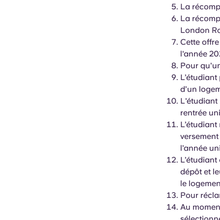
La récompe
La récompe
London Ro
Cette offr
l'année 2
Pour qu'u
L’étudiant 
d’un loge
L'étudiant
rentrée un
L’étudiant
versement 
l’année un
L’étudiant
dépôt et l
le logemen
Pour récl
Au moment 
sélectionn