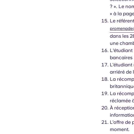
? ». Le nom
» à la page
Le référen
promenade@
dans les 28
une chamb
L'étudiant
bancaires 
L’étudiant 
arriéré de 
La récompe
britanniqu
La récomp
réclamée à
À réceptio
information
L’offre de 
moment.