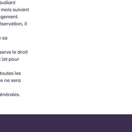
étudiant
e mois suivant
logement.
servation, il
e sa
erve le droit
 (et pour
toutes les
ce ne sera
générales.