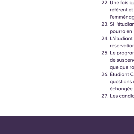
Une fois qu
référent e
l'emménage
Si l'étudia
pourra en 
L'étudiant
réservation
Le program
de suspend
quelque ra
Étudiant C
questions 
échangée 
Les candid