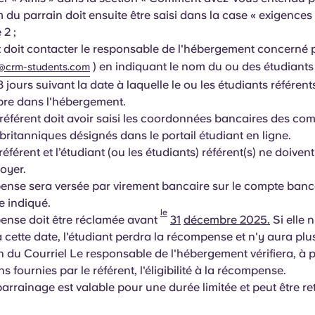
 du parrain doit ensuite être saisi dans la case « exigences 
 2 ;
t doit contacter le responsable de l'hébergement concerné p
) en indiquant le nom du ou des étudiants
crm-students.com
 jours suivant la date à laquelle le ou les étudiants référent
re dans l'hébergement.
 référent doit avoir saisi les coordonnées bancaires des co
britanniques désignés dans le portail étudiant en ligne.
référent et l’étudiant (ou les étudiants) référent(s) ne doive
loyer.
nse sera versée par virement bancaire sur le compte banc
e indiqué.
le
ense doit être réclamée avant
31
décembre 2025.
Si elle n
 cette date, l'étudiant perdra la récompense et n'y aura plus
n du Courriel Le responsable de l'hébergement vérifiera, à p
s fournies par le référent, l'éligibilité à la récompense.
parrainage est valable pour une durée limitée et peut être ret