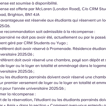
nse est soumise à disponibilité.
nse est offerte par McLaren (London Road), C/o CRM Stud
ad, Brighton, BN1 4JA
e avantageuse est réservée aux étudiants qui réservent un 
025/26.
ne recommandation soit admissible à la récompense :
parrainé ne doit pas avoir été, actuellement ou par le passé
ment géré par CRM Students ou Yugo ;
 référent doit avoir réservé à Promenade. Résidence étudian
iversitaire 2025/26 ;
 référent doit avoir réservé une chambre, payé son dépôt et
de loyer ou le loyer en totalité et emménagé dans le logem
iversitaire 2025/26 ;
 ou les étudiants parrainés doivent avoir réservé une chamb
eur premier versement de loyer ou le loyer en totalité et e
t pour l’année universitaire 2025/26 ;
amer la récompense :
de la réservation, l'étudiant ou les étudiants parrainés doi
er « Amis » dans la section « Comment avez-vous entendu p