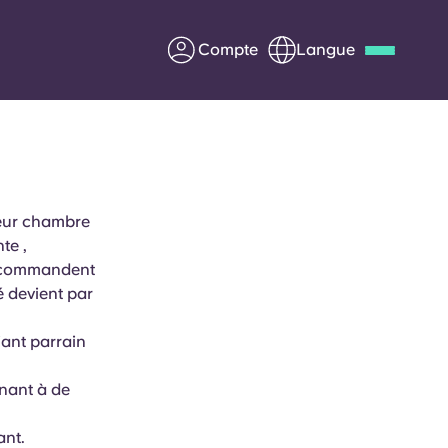
Compte
Langue
Deutsch
Italian
French
Apply Now
leur chambre
te ,
recommandent
us
S'associer à Yugo
é devient par
Informations pour les
ant parrain
parents
nant à de
Entrer en contact
ant.