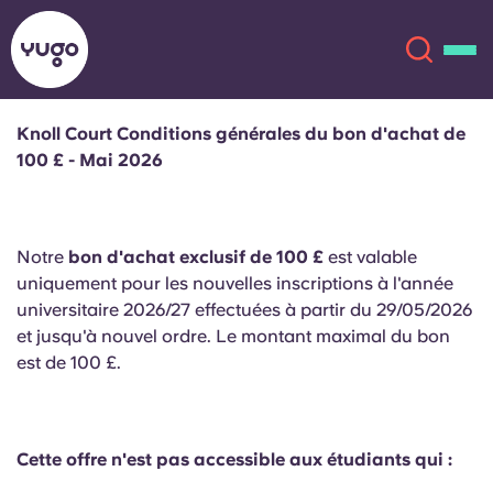
Knoll Court Conditions générales du bon d'achat de
100 £ - Mai 2026
À propos
English (GB)
English (US)
Lieux
Notre
bon d'achat exclusif de 100 £
est valable
uniquement pour les nouvelles inscriptions à l'année
Chinese
Español
Plus
universitaire 2026/27 effectuées à partir du 29/05/2026
et jusqu'à nouvel ordre. Le montant maximal du bon
Català
Deutsch
est de 100 £.
Italian
French
Compte
Langue
Cette offre n'est pas accessible aux étudiants qui :
Portuguese