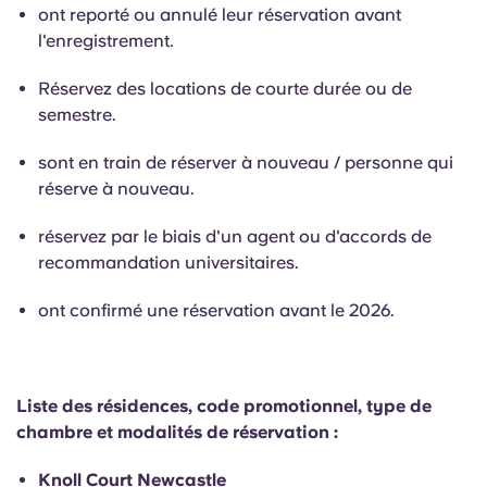
English (GB)
Sélectionnez un pays
ont reporté ou annulé leur réservation avant
Réservez maintenant
l'enregistrement.
Sélectionnez une ville
English (US)
Réservez des locations de courte durée ou de
Choisissez une résidence
semestre.
Chinese
Se connecter
sont en train de réserver à nouveau / personne qui
réserve à nouveau.
Español
réservez par le biais d'un agent ou d'accords de
Català
recommandation universitaires.
ont confirmé une réservation avant le 2026.
Deutsch
Italian
Liste des résidences, code promotionnel, type de
chambre et modalités de réservation :
French
Knoll Court Newcastle