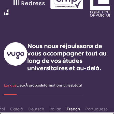
Nous nous réjouissons de
vous accompagner tout au
long de vos études
universitaires et au-delà.
Langue
Lieux
À propos
Informations utiles
Légal
ñol
Català
Deutsch
Italian
French
Portuguese