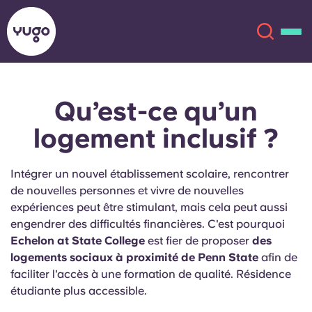
Qu’est-ce qu’un
À propos
English (GB)
logement inclusif ?
English (US)
Lieux
Intégrer un nouvel établissement scolaire, rencontrer
Chinese
Español
Plus
de nouvelles personnes et vivre de nouvelles
expériences peut être stimulant, mais cela peut aussi
Català
Deutsch
engendrer des difficultés financières. C'est pourquoi
Echelon at State College
est fier de proposer
des
logements sociaux à proximité de Penn State
afin de
Italian
French
faciliter l'accès à une formation de qualité. Résidence
Compte
Langue
étudiante plus accessible.
Portuguese