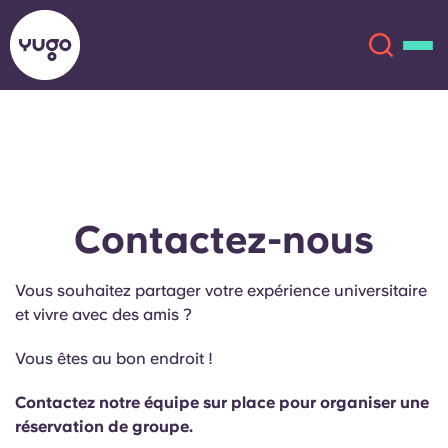
À propos
English (GB)
English (US)
Lieux
Contactez-nous
Chinese
Español
Plus
Vous souhaitez partager votre expérience universitaire
et vivre avec des amis ?
Català
Deutsch
Vous êtes au bon endroit !
Italian
French
Contactez notre équipe sur place pour organiser une
Compte
Langue
réservation de groupe.
Portuguese