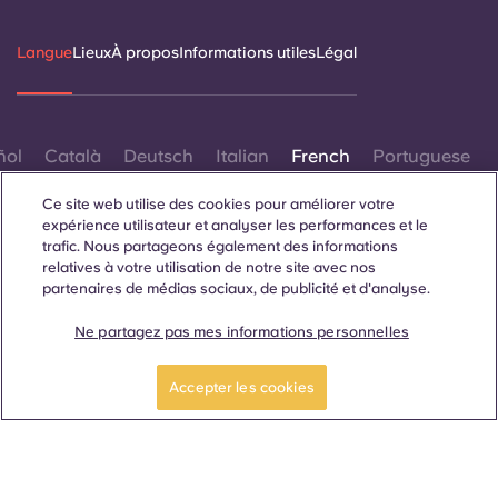
Langue
Lieux
À propos
Informations utiles
Légal
ñol
Català
Deutsch
Italian
French
Portuguese
Ce site web utilise des cookies pour améliorer votre
expérience utilisateur et analyser les performances et le
trafic. Nous partageons également des informations
relatives à votre utilisation de notre site avec nos
partenaires de médias sociaux, de publicité et d'analyse.
Contactez-nous
Ne partagez pas mes informations personnelles
Accepter les cookies
© 2026. Tous droits réservés.
Lorsque des termes désignant un genre spécifique
apparaissent sur ce site web, ils sont destinés à s'appliquer à
tous, sans distinction de genre.