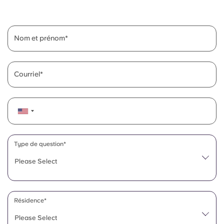
English (GB)
Sélectionnez un pays
Réservez maintenant
Sélectionnez une ville
English (US)
Nom et prénom
Choisissez une résidence
Chinese
Se connecter
Courriel
Español
Català
Deutsch
Type de question*
Please Select
Italian
French
Résidence*
Please Select