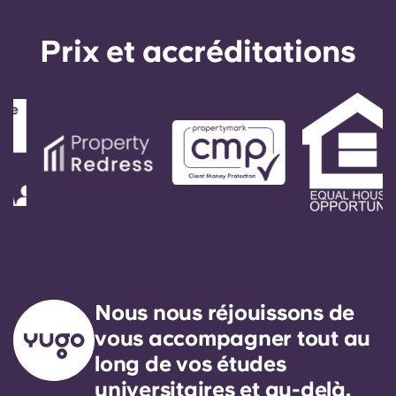
English (GB)
Sélectionnez un pays
Réservez maintenant
Prix ​​et accréditations
Sélectionnez une ville
English (US)
Choisissez une résidence
Chinese
Se connecter
Español
Català
Deutsch
Italian
Nous nous réjouissons de
vous accompagner tout au
French
long de vos études
universitaires et au-delà.