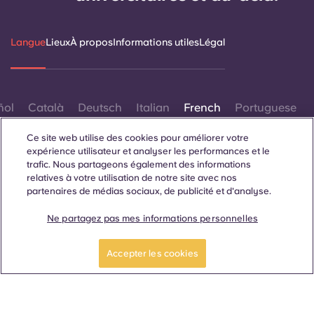
Portuguese
Langue
Lieux
À propos
Informations utiles
Légal
ñol
Català
Deutsch
Italian
French
Portuguese
Ce site web utilise des cookies pour améliorer votre
expérience utilisateur et analyser les performances et le
trafic. Nous partageons également des informations
relatives à votre utilisation de notre site avec nos
partenaires de médias sociaux, de publicité et d'analyse.
Contactez-nous
Ne partagez pas mes informations personnelles
Accepter les cookies
© 2026. Tous droits réservés.
Lorsque des termes désignant un genre spécifique
apparaissent sur ce site web, ils sont destinés à s'appliquer à
tous, sans distinction de genre.