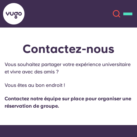
Contactez-nous
À propos
English (GB)
Vous souhaitez partager votre expérience universitaire
English (US)
Lieux
et vivre avec des amis ?
Chinese
Español
Plus
Vous êtes au bon endroit !
Català
Deutsch
Contactez notre équipe sur place pour organiser une
réservation de groupe.
Italian
French
Compte
Langue
Portuguese