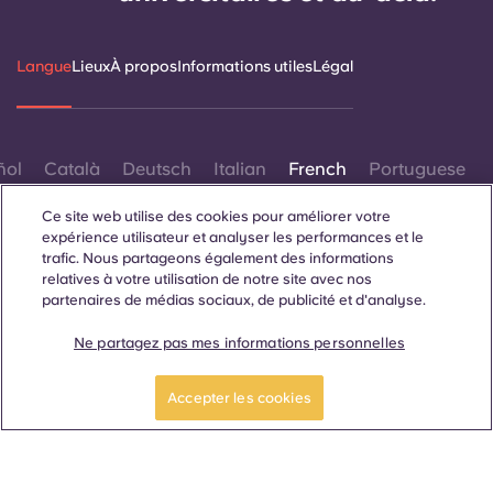
Portuguese
Langue
Lieux
À propos
Informations utiles
Légal
ñol
Català
Deutsch
Italian
French
Portuguese
Ce site web utilise des cookies pour améliorer votre
expérience utilisateur et analyser les performances et le
trafic. Nous partageons également des informations
relatives à votre utilisation de notre site avec nos
partenaires de médias sociaux, de publicité et d'analyse.
Contactez-nous
Ne partagez pas mes informations personnelles
Accepter les cookies
© 2026. Tous droits réservés.
Lorsque des termes désignant un genre spécifique
apparaissent sur ce site web, ils sont destinés à s'appliquer à
tous, sans distinction de genre.