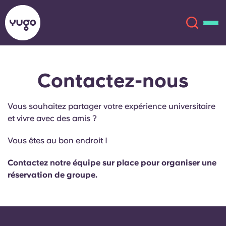
Contactez-nous
À propos
English (GB)
Vous souhaitez partager votre expérience universitaire
English (US)
Lieux
et vivre avec des amis ?
Chinese
Español
Plus
Vous êtes au bon endroit !
Català
Deutsch
Contactez notre équipe sur place pour organiser une
réservation de groupe.
Italian
French
Compte
Langue
Portuguese