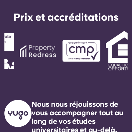
English (GB)
Sélectionnez un pays
Réservez maintenant
Prix ​​et accréditations
Sélectionnez une ville
English (US)
Choisissez une résidence
Chinese
Se connecter
Español
Català
Deutsch
Italian
Nous nous réjouissons de
vous accompagner tout au
French
long de vos études
universitaires et au-delà.