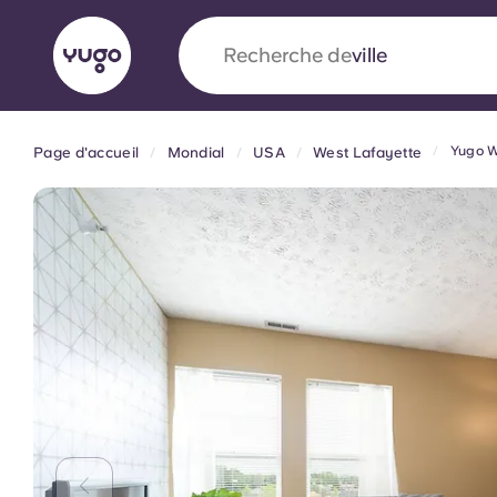
Recherche de
pays
Yugo W
Page d'accueil
Mondial
USA
West Lafayette
English (GB)
English (US)
À propos
Lieux
Plus
Portuguese
Yugo x VCARB : À l'avant-ga
nouvelle ère pour le logement
Yugo Le partenariat novateur de [nom de l'ent
VCARB alimente l'innovation, l'ambition et d
inoubliables pour les étudiants.