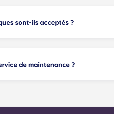
apé, des fauteuils et une table basse. Veuillez nous appele
ues sont-ils acceptés ?
 les bienvenus ! Veuillez contacter notre bureau si vous p
ervice de maintenance ?
es peuvent être soumises à tout moment via votre portail ré
urs délais. En moyenne, nous traitons les demandes d'entre
r le numéro du bureau 24h/24. En dehors des heures d'ouvert
 automatisées. Notre technicien d'astreinte vous rappellera.
sous 24 heures.