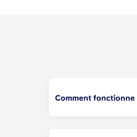
Comment fonctionne l
Nous ferons notre possible pour vo
recherche de colocataires fait désor
location examinera vos réponses et 
sociaux sont également un excellen