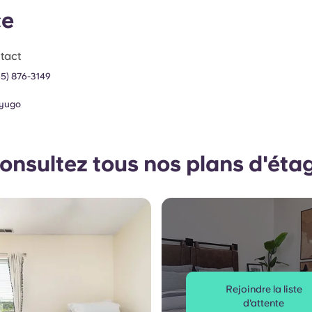
ce
tact
65) 876-3149
yugo
onsultez tous nos plans d'éta
Rejoindre la liste
d'attente