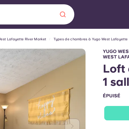
est Lafayette River Market
Types de chambres à Yugo West Lafayette 
Chinese
Español
Català
YUGO WEST
WEST LAF
Loft
1 sal
À propos de no
rde d'une
ÉPUISÉ
 étudiant
FAQ
reprise] avec
es moments
Blog