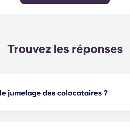
Trouvez les réponses
e jumelage des colocataires ?
us trouver un ou plusieurs colocataires correspondant à vo
mais partie intégrante de votre candidature. Une fois le for
vous proposera les colocataires les plus adaptés en fonctio
t moyen de rencontrer des colocataires potentiels !