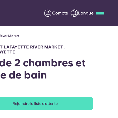
Compte
Langue
River Market
Deutsch
Italian
French
Apply Now
 LAFAYETTE RIVER MARKET ,
AYETTE
 de 2 chambres et
le de bain
us
S'associer à Yugo
Informations pour les
parents
Rejoindre la liste d'attente
Entrer en contact