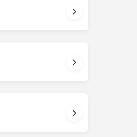
aire. Cependant, nous ne pouvons
ureau de location ; nous vous
lamations, dommages ou actions de
 bail individuel, vous êtes
st le cas pour une colocation
s. Notre bail à durée déterminée
able en 12 mensualités.
 les chambres sont déjà équipées
comprennent également un mobilier