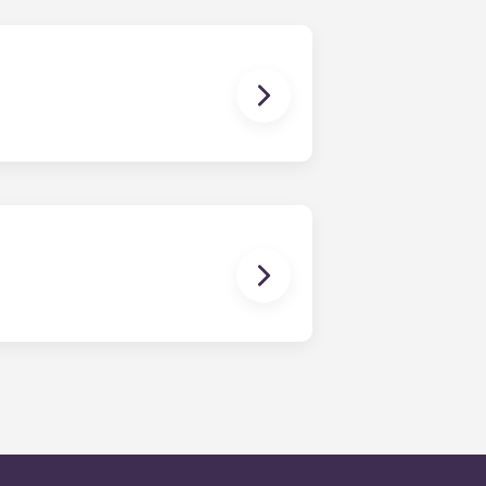
r pour plus de détails avant votre
révoyez d'amener votre animal.
sident et seront traitées par
tien sous 24 heures en semaine.
ure, vous serez invité à laisser un
 Notre objectif est de répondre à