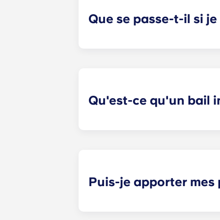
Que se passe-t-il si j
Si vous avez signé un bail à durée
garantir que toutes les préférences 
aiderons à trouver des solutions. 
quelque nature que ce soit liés à de
Qu'est-ce qu'un bail 
La location individuelle offre une t
uniquement responsable de l'espace
classique. Les espaces communs (sal
commence à une date précise et se 
Puis-je apporter mes
La plupart de nos appartements son
d'un matelas, d'un sommier, d'une 