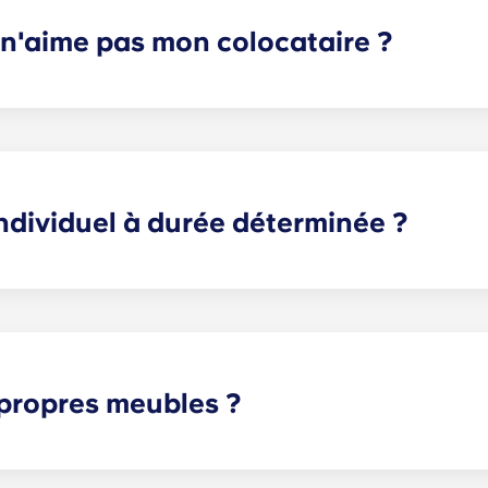
e n'aime pas mon colocataire ?
 déterminée, nous pouvons vous aider à trouver un colocat
seront satisfaites. En cas de conflit, veuillez contacter le b
Toutefois, nous déclinons toute responsabilité pour les réc
s litiges entre colocataires potentiels ou sélectionnés.
individuel à durée déterminée ?
ranquillité d'esprit aux parents comme aux étudiants. Avec un
 de votre enfant, et non de l'appartement entier comme c'e
on, cuisine, etc.) sont partagés entre tous les colocataire
termine à une autre, pour un loyer unique. Ce loyer est pay
 propres meubles ?
t meublés, mais les options peuvent varier. Généralement,
table de chevet et d'un bureau. La plupart des logements 