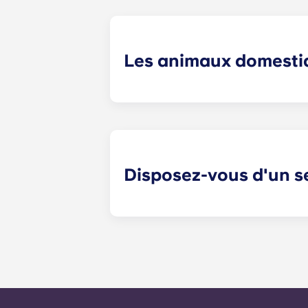
de base pour le salon, comme un can
emménagement !
Les animaux domestiq
Oui, les animaux de compagnie sont
Disposez-vous d'un s
Les demandes d'entretien non urgent
l'équipe de gestion dans les meille
Pour toute urgence, veuillez appele
message en suivant les instructions
toute demande d'entretien général 