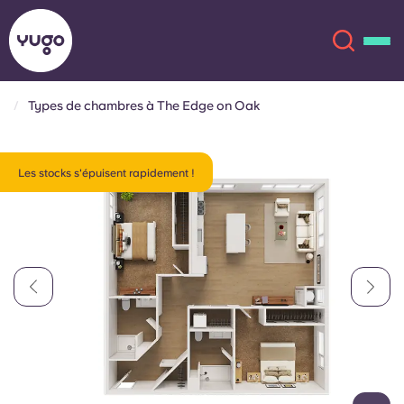
Types de chambres à The Edge on Oak
À propos
English (GB)
Les stocks s'épuisent rapidement !
English (US)
Lieux
Chinese
Español
Plus
Català
Deutsch
Italian
French
Compte
Langue
Portuguese