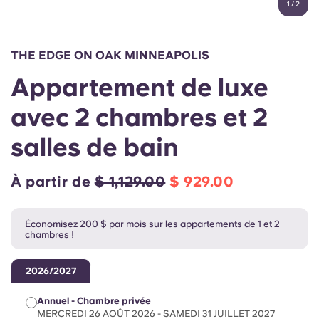
1
/
2
English (GB)
Sélectionnez un pays
Réservez maintenant
Sélectionnez une ville
English (US)
THE EDGE ON OAK MINNEAPOLIS
Choisissez une résidence
Appartement de luxe
Chinese
Se connecter
avec 2 chambres et 2
Español
salles de bain
Català
À partir de
$ 1,129.00
$ 929.00
Deutsch
Économisez 200 $ par mois sur les appartements de 1 et 2
chambres !
Italian
2026/2027
French
Annuel - Chambre privée
MERCREDI 26 AOÛT 2026 - SAMEDI 31 JUILLET 2027