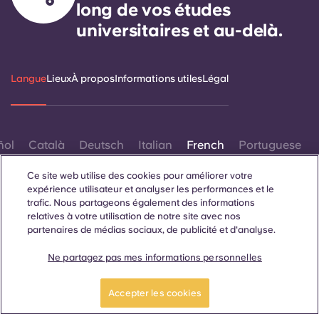
long de vos études
universitaires et au-delà.
Langue
Lieux
À propos
Informations utiles
Légal
ñol
Català
Deutsch
Italian
French
Portuguese
Ce site web utilise des cookies pour améliorer votre
expérience utilisateur et analyser les performances et le
trafic. Nous partageons également des informations
relatives à votre utilisation de notre site avec nos
partenaires de médias sociaux, de publicité et d'analyse.
Contactez-nous
Ne partagez pas mes informations personnelles
Postulez
Faites une visite
maintenant
guidée
Accepter les cookies
© 2026. Tous droits réservés.
Lorsque des termes désignant un genre spécifique