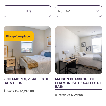
English (GB)
Sélectionnez un pays
Réservez maintenant
Filtre
Nom AZ
Sélectionnez une ville
English (US)
Choisissez une résidence
Chinese
Se connecter
Plus qu'une place !
Español
Català
Deutsch
2 CHAMBRES, 2 SALLES DE
MAISON CLASSIQUE DE 3
Italian
BAIN PLUS
CHAMBRES ET 3 SALLES DE
BAIN
À Partir De $ 1,245.00
French
À Partir De $ 999.00