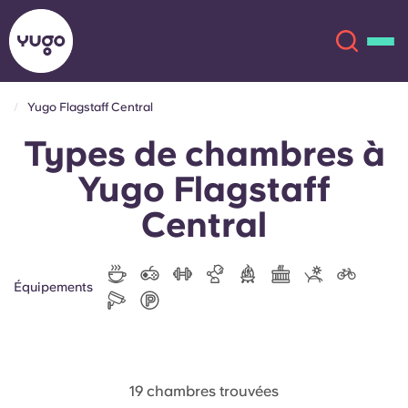
Yugo Flagstaff Central
Types de chambres à
À propos
English (GB)
Yugo Flagstaff
English (US)
Lieux
Central
Chinese
Español
Plus
Équipements
Català
Deutsch
Italian
French
Compte
Langue
Portuguese
19 chambres trouvées