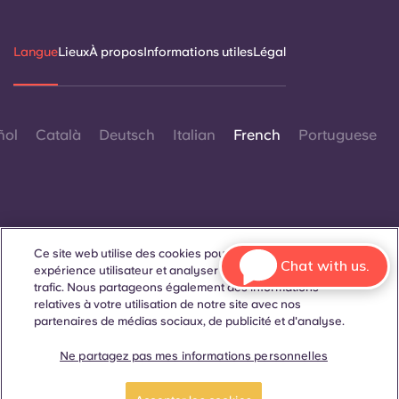
Langue
Lieux
À propos
Informations utiles
Légal
ñol
Català
Deutsch
Italian
French
Portuguese
Ce site web utilise des cookies pour améliorer votre
Contactez-nous
Chat with us.
expérience utilisateur et analyser les performances et le
trafic. Nous partageons également des informations
relatives à votre utilisation de notre site avec nos
partenaires de médias sociaux, de publicité et d'analyse.
© 2026. Tous droits réservés.
Lorsque des termes désignant un genre spécifique
Ne partagez pas mes informations personnelles
apparaissent sur ce site web, ils sont destinés à s'appliquer à
tous, sans distinction de genre.