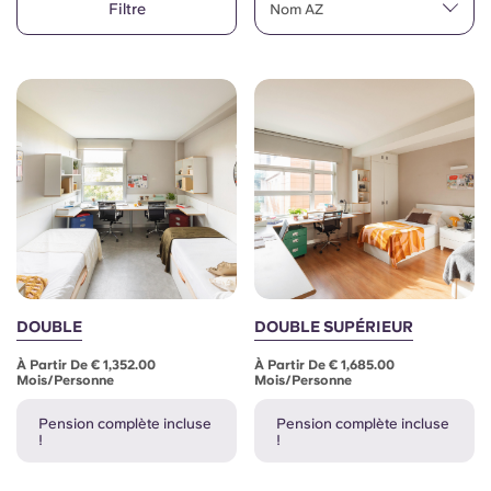
Filtre
English (GB)
Nom AZ
Sélectionnez un pays
Réservez maintenant
Sélectionnez une ville
English (US)
Choisissez une résidence
Chinese
Se connecter
Español
Català
Deutsch
DOUBLE
DOUBLE SUPÉRIEUR
À Partir De € 1,352.00
À Partir De € 1,685.00
Italian
Mois/personne
Mois/personne
Pension complète incluse
Pension complète incluse
French
!
!