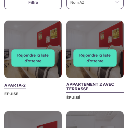
Filtre
English (GB)
Nom AZ
Sélectionnez un pays
Réservez maintenant
Sélectionnez une ville
English (US)
Choisissez une résidence
Chinese
Se connecter
Español
Rejoindre la liste
Rejoindre la liste
d'attente
d'attente
Català
Deutsch
APPARTEMENT 2 AVEC
APARTA-2
TERRASSE
ÉPUISÉ
ÉPUISÉ
Italian
French