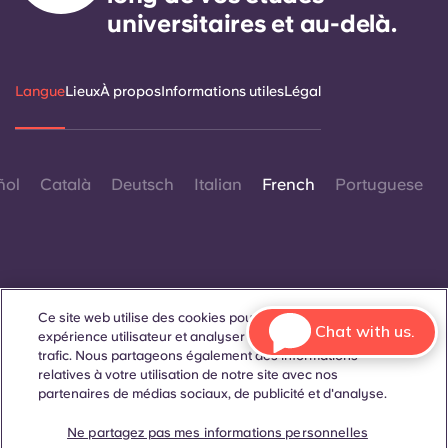
universitaires et au-delà.
Langue
Lieux
À propos
Informations utiles
Légal
ñol
Català
Deutsch
Italian
French
Portuguese
Ce site web utilise des cookies pour améliorer votre
Contactez-nous
Chat with us.
expérience utilisateur et analyser les performances et le
trafic. Nous partageons également des informations
relatives à votre utilisation de notre site avec nos
partenaires de médias sociaux, de publicité et d'analyse.
© 2026. Tous droits réservés.
Lorsque des termes désignant un genre spécifique
Ne partagez pas mes informations personnelles
apparaissent sur ce site web, ils sont destinés à s'appliquer à