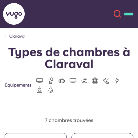
Claraval
Types de chambres à
À propos
English (GB)
Claraval
English (US)
Lieux
Chinese
Español
Plus
Équipements
Català
Deutsch
Italian
French
7 chambres trouvées
Compte
Langue
Portuguese