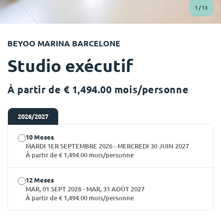
English (GB)
Sélectionnez un pays
1
/
13
Réservez maintenant
Sélectionnez une ville
English (US)
BEYOO MARINA BARCELONE
Choisissez une résidence
Studio exécutif
Chinese
Se connecter
À partir de € 1,494.00 mois/personne
Español
Català
2026/2027
10 Meses
Deutsch
MARDI 1ER SEPTEMBRE 2026 - MERCREDI 30 JUIN 2027
À partir de € 1,494.00 mois/personne
Italian
12 Meses
MAR, 01 SEPT 2026 - MAR, 31 AOÛT 2027
À partir de € 1,494.00 mois/personne
French