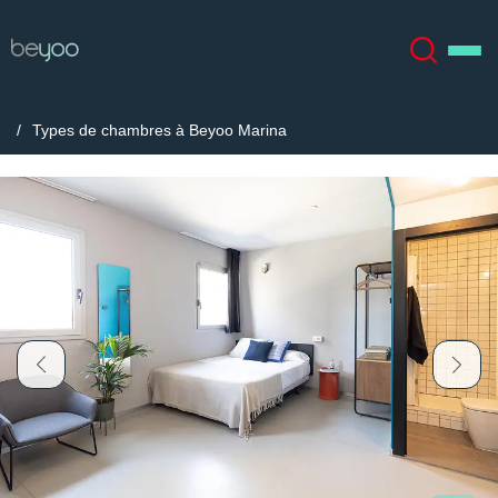
Types de chambres à Beyoo Marina
À propos
English (GB)
English (US)
Lieux
Chinese
Español
Plus
Català
Deutsch
Italian
French
Compte
Langue
Portuguese