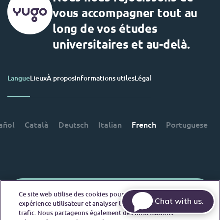
vous accompagner tout au
long de vos études
universitaires et au-delà.
Langue
Lieux
À propos
Informations utiles
Légal
añol
Català
Deutsch
Italian
French
Portuguese
Contactez-nous
Ce site web utilise des cookies pour améliorer votre
Chat with us.
expérience utilisateur et analyser les performances et le
trafic. Nous partageons également des informations